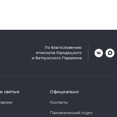
По благословению
епископа Городецкого
и Ветлужского Парамона
и святые
Официально
пархии
Контакты
Паломнический отдел