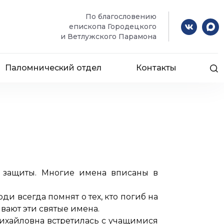
По благословению
епископа Городецкого
и Ветлужского Парамона
Паломнический отдел
Контакты
е защиты. Многие имена вписаны в
и всегда помнят о тех, кто погиб на
вают эти святые имена.
ихайловна встретилась с учащимися