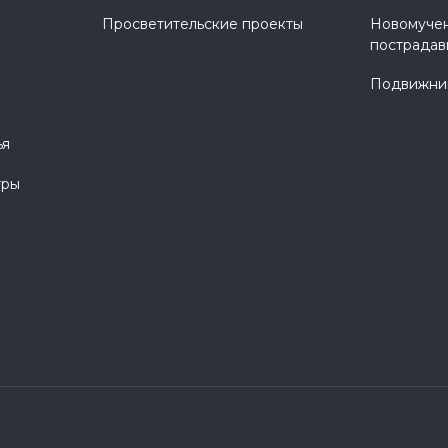
Просветительские проекты
Новомучен
пострадав
Подвижник
ья
тры