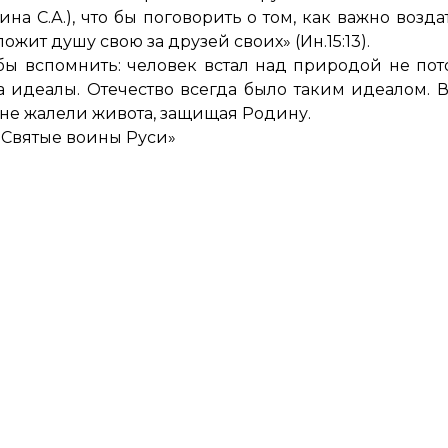
а С.А.), что бы поговорить о том, как важно возда
ожит душу свою за друзей своих» (Ин.15:13).
бы вспомнить: человек встал над природой не пот
 за идеалы. Отечество всегда было таким идеалом. 
 не жалели живота, защищая Родину.
«Святые воины Руси»