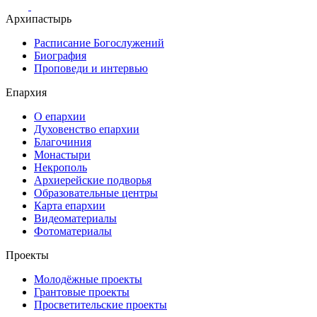
Архипастырь
Расписание Богослужений
Биография
Проповеди и интервью
Епархия
О епархии
Духовенство епархии
Благочиния
Монастыри
Некрополь
Архиерейские подворья
Образовательные центры
Карта епархии
Видеоматериалы
Фотоматериалы
Проекты
Молодёжные проекты
Грантовые проекты
Просветительские проекты