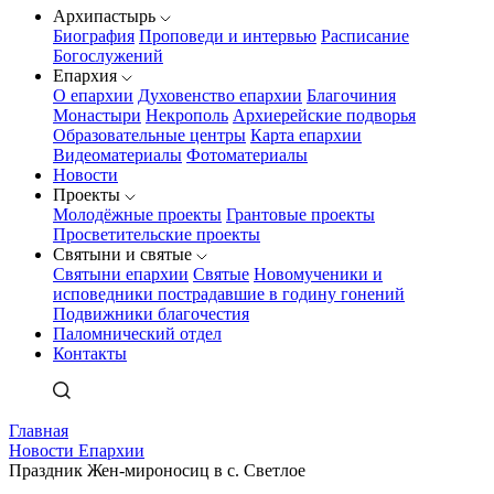
Архипастырь
Биография
Проповеди и интервью
Расписание
Богослужений
Епархия
О епархии
Духовенство епархии
Благочиния
Монастыри
Некрополь
Архиерейские подворья
Образовательные центры
Карта епархии
Видеоматериалы
Фотоматериалы
Новости
Проекты
Молодёжные проекты
Грантовые проекты
Просветительские проекты
Святыни и святые
Святыни епархии
Святые
Новомученики и
исповедники пострадавшие в годину гонений
Подвижники благочестия
Паломнический отдел
Контакты
Главная
Новости Епархии
Праздник Жен-мироносиц в с. Светлое