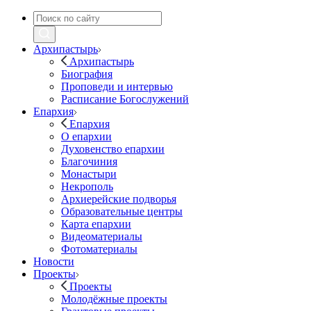
Архипастырь
Архипастырь
Биография
Проповеди и интервью
Расписание Богослужений
Епархия
Епархия
О епархии
Духовенство епархии
Благочиния
Монастыри
Некрополь
Архиерейские подворья
Образовательные центры
Карта епархии
Видеоматериалы
Фотоматериалы
Новости
Проекты
Проекты
Молодёжные проекты