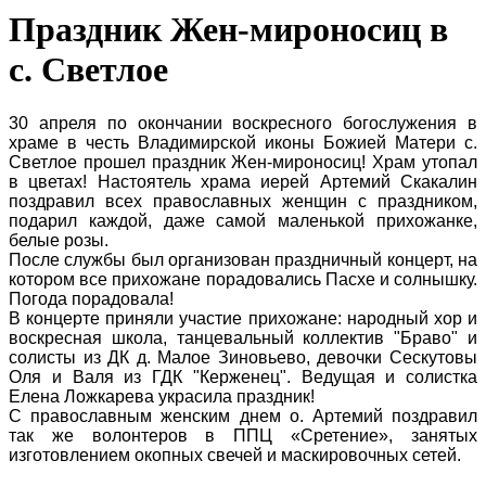
Праздник Жен-мироносиц в
с. Светлое
30 апреля по окончании воскресного богослужения в
храме в честь Владимирской иконы Божией Матери с.
Светлое прошел праздник Жен-мироносиц! Храм утопал
в цветах! Настоятель храма иерей Артемий Скакалин
поздравил всех православных женщин с праздником,
подарил каждой, даже самой маленькой прихожанке,
белые розы.
После службы был организован праздничный концерт, на
котором все прихожане порадовались Пасхе и солнышку.
Погода порадовала!
В концерте приняли участие прихожане: народный хор и
воскресная школа, танцевальный коллектив "Браво" и
солисты из ДК д. Малое Зиновьево, девочки Сескутовы
Оля и Валя из ГДК "Керженец". Ведущая и солистка
Елена Ложкарева украсила праздник!
С православным женским днем о. Артемий поздравил
так же волонтеров в ППЦ «Сретение», занятых
изготовлением окопных свечей и маскировочных сетей.