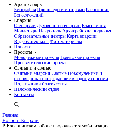
Архипастырь
Биография
Проповеди и интервью
Расписание
Богослужений
Епархия
О епархии
Духовенство епархии
Благочиния
Монастыри
Некрополь
Архиерейские подворья
Образовательные центры
Карта епархии
Видеоматериалы
Фотоматериалы
Новости
Проекты
Молодёжные проекты
Грантовые проекты
Просветительские проекты
Святыни и святые
Святыни епархии
Святые
Новомученики и
исповедники пострадавшие в годину гонений
Подвижники благочестия
Паломнический отдел
Контакты
Главная
Новости Епархии
В Ковернинском районе продолжается мобилизация