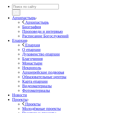
Архипастырь
Архипастырь
Биография
Проповеди и интервью
Расписание Богослужений
Епархия
Епархия
О епархии
Духовенство епархии
Благочиния
Монастыри
Некрополь
Архиерейские подворья
Образовательные центры
Карта епархии
Видеоматериалы
Фотоматериалы
Новости
Проекты
Проекты
Молодёжные проекты