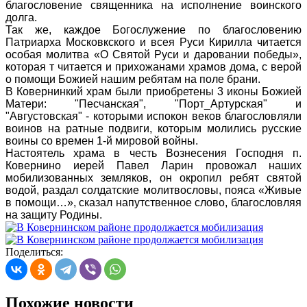
благословение священника на исполнение воинского
долга.
Так же, каждое Богослужение по благословению
Патриарха Московкского и всея Руси Кирилла читается
особая молитва «О Святой Руси и даровании победы»,
которая т читается и прихожанами храмов дома, с верой
о помощи Божией нашим ребятам на поле брани.
В Ковернинкий храм были приобретены 3 иконы Божией
Матери: "Песчанская", "Порт_Артурская" и
"Августовская" - которыми испокон веков благословляли
воинов на ратные подвиги, которым молились русские
воины со времен 1-й мировой войны.
Настоятель храма в честь Вознесения Господня п.
Ковернино иерей Павел Ларин провожал наших
мобилизованных земляков, он окропил ребят святой
водой, раздал солдатские молитвословы, пояса «Живые
в помощи…», сказал напутственное слово, благословляя
на защиту Родины.
Поделиться:
Похожие новости