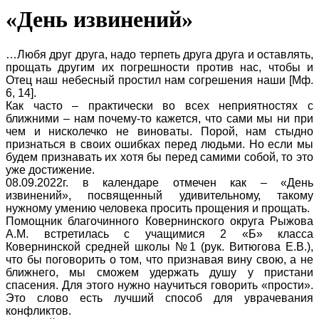
«День извинений»
…Любя друг друга, надо терпеть друга друга и оставлять,
прощать другим их погрешности против нас, чтобы и
Отец наш небесный простил нам согрешения наши [Мф.
6, 14].
Как часто – практически во всех неприятностях с
ближними – нам почему-то кажется, что сами мы ни при
чем и нисколечко не виноваты. Порой, нам стыдно
признаться в своих ошибках перед людьми. Но если мы
будем признавать их хотя бы перед самими собой, то это
уже достижение.
08.09.2022г. в календаре отмечен как – «День
извинений», посвященный удивительному, такому
нужному умению человека просить прощения и прощать.
Помощник благочинного Ковернинского округа Рыжова
А.М. встретилась с учащимися 2 «Б» класса
Ковернинской средней школы №1 (рук. Витюгова Е.В.),
что бы поговорить о том, что признавая вину свою, а не
ближнего, мы сможем удержать душу у пристани
спасения. Для этого нужно научиться говорить «прости».
Это слово есть лучший способ для уврачевания
конфликтов.