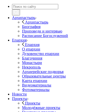
Архипастырь
Архипастырь
Биография
Проповеди и интервью
Расписание Богослужений
Епархия
Епархия
О епархии
Духовенство епархии
Благочиния
Монастыри
Некрополь
Архиерейские подворья
Образовательные центры
Карта епархии
Видеоматериалы
Фотоматериалы
Новости
Проекты
Проекты
Молодёжные проекты