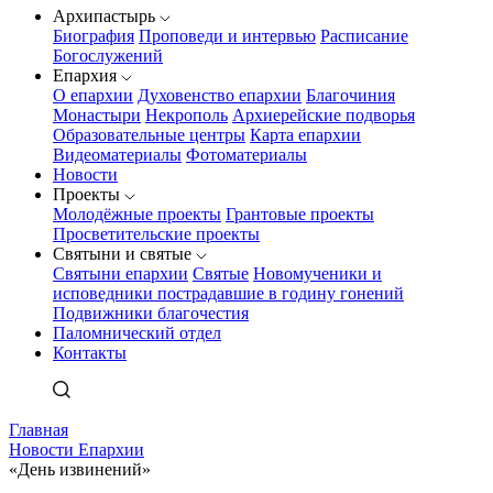
Архипастырь
Биография
Проповеди и интервью
Расписание
Богослужений
Епархия
О епархии
Духовенство епархии
Благочиния
Монастыри
Некрополь
Архиерейские подворья
Образовательные центры
Карта епархии
Видеоматериалы
Фотоматериалы
Новости
Проекты
Молодёжные проекты
Грантовые проекты
Просветительские проекты
Святыни и святые
Святыни епархии
Святые
Новомученики и
исповедники пострадавшие в годину гонений
Подвижники благочестия
Паломнический отдел
Контакты
Главная
Новости Епархии
«День извинений»