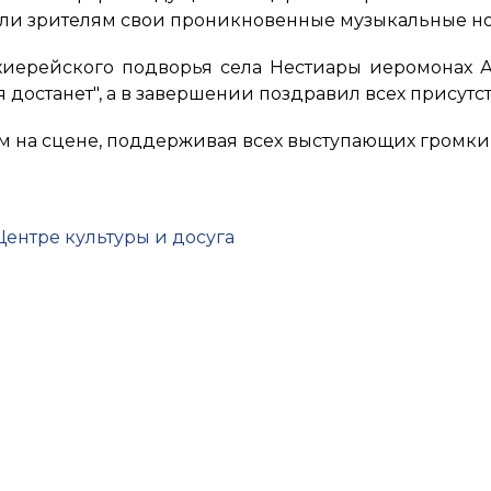
или зрителям свои проникновенные музыкальные н
иерейского подворья села Нестиары иеромонах А
я достанет", а в завершении поздравил всех присут
 на сцене, поддерживая всех выступающих громк