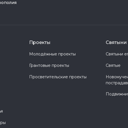
рополия
Проекты
Святыни 
Молодёжные проекты
Святыни е
Грантовые проекты
Святые
Просветительские проекты
Новомучен
пострадав
Подвижник
ья
тры