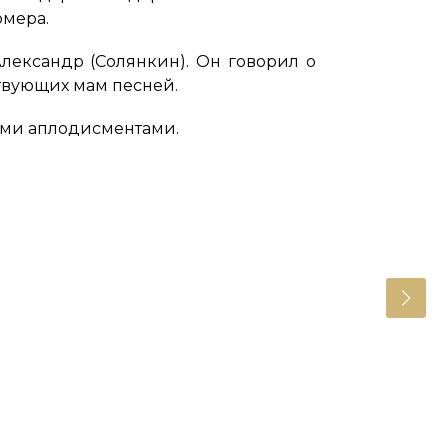
омера.
лександр (Солянкин). Он говорил о
ствующих мам песней.
ими аплодисментами.