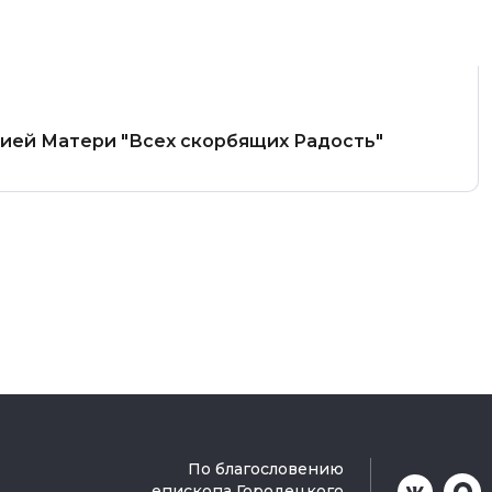
жией Матери "Всех скорбящих Радость"
По благословению
епископа Городецкого