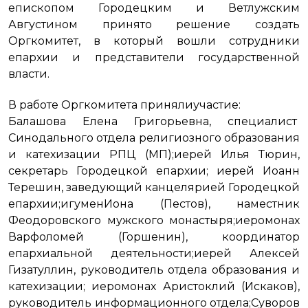
епископом Городецким и Ветлужским
Августином принято решение создать
Оргкомитет, в который вошли сотрудники
епархии и представители государственной
власти.
В работе Оргкомитета принялиучастие:
Балашова Елена Григорьевна, специалист
Синодального отдела религиозного образования
и катехизации РПЦ (МП);иерей Илья Тюрин,
секретарь Городецкой епархии; иерей Иоанн
Терешин, заведующий канцелярией Городецкой
епархии;игуменИона (Пестов), наместник
Феодоровского мужского монастыря;иеромонах
Варфоломей (Горшенин), координатор
епархиальной деятельности;иерей Алексей
Гизатуллин, руководитель отдела образования и
катехизации; иеромонах Аристоклий (Искаков),
руководитель информационного отдела;Суворов