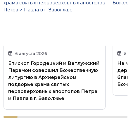
6 августа 2026
5 
Епископ Городецкий и Ветлужский
На м
Парамон совершил Божественную
дере
литургию в Архиерейском
благ
подворье храма святых
Боже
первоверховных апостолов Петра
и Павла в г. Заволжье