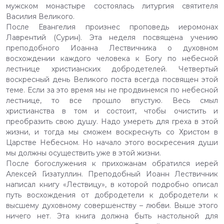
мужском монастыре состоялась литургия святителя
Василия Великого.
После Евангелия произнес проповедь иеромонах
Лаврентий (Сурин). Эта неделя посвящена учению
преподобного Иоанна Лествичника о духовном
восхождении каждого человека к Богу по небесной
лестнице христианских добродетелей. Четвертый
воскресный день Великого поста всегда посвящен этой
теме. Если за это время мы не продвинемся по небесной
лестнице, то все прошло впустую. Весь смыл
христианства в том и состоит, чтобы очистить и
преобразить свою душу. Надо умереть для греха в этой
жизни, и тогда мы сможем воскреснуть со Христом в
Царстве Небесном. Но начало этого воскресения души
мы должны осуществить уже в этой жизни.
После богослужения к прихожанам обратился иерей
Алексей Гизатуллин. Преподобный Иоанн Лествичник
написал книгу «Лествицу», в которой подробно описал
путь восхождения от добродетели к добродетели к
высшему духовному совершенству – любви. Выше этого
ничего нет. Эта книга должна быть настольной для