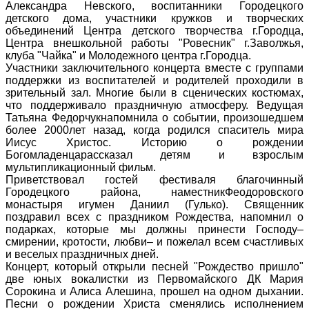
Александра Невского, воспитанники Городецкого
детского дома, участники кружков и творческих
объединений Центра детского творчества г.Городца,
Центра внешкольной работы "Ровесник" г.Заволжья,
клуба "Чайка" и Молодежного центра г.Городца.
Участники заключительного концерта вместе с группами
поддержки из воспитателей и родителей проходили в
зрительный зал. Многие были в сценических костюмах,
что поддерживало праздничную атмосферу. Ведущая
Татьяна Федорчукнапомнила о событии, произошедшем
более 2000лет назад, когда родился спаситель мира
Иисус Христос. Историю о рождении
Богомладенцарассказал детям и взрослым
мультипликационный фильм.
Приветствовал гостей фестиваля благочинный
Городецкого района, наместникФеодоровского
монастыря игумен Даниил (Гулько). Священник
поздравил всех с праздником Рождества, напомнил о
подарках, которые мы должны принести Господу–
смирении, кротости, любви– и пожелал всем счастливых
и веселых праздничных дней.
Концерт, который открыли песней "Рождество пришло"
две юных вокалистки из Первомайского ДК Мария
Сорокина и Алиса Алешина, прошел на одном дыхании.
Песни о рождении Христа сменялись исполнением