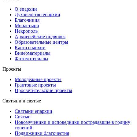
О епархии
Духовенство епархии
Благочиния
Монастыри
Некрополь
Архиерейские подворья
Образовательные центры
Карта епархии
Видеоматериалы
Фотоматериалы
Проекты
Молодёжные проекты
Грантовые проекты
Просветительские проекты
Святыни и святые
Святыни епархии
Святые
Новомученики и исповедники пострадавшие в годину
гонений
Подвижники благочестия