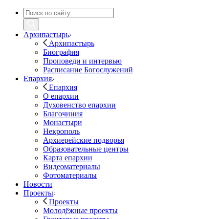
Архипастырь
Архипастырь
Биография
Проповеди и интервью
Расписание Богослужений
Епархия
Епархия
О епархии
Духовенство епархии
Благочиния
Монастыри
Некрополь
Архиерейские подворья
Образовательные центры
Карта епархии
Видеоматериалы
Фотоматериалы
Новости
Проекты
Проекты
Молодёжные проекты