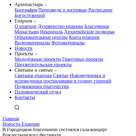
Архипастырь
Биография
Проповеди и интервью
Расписание
Богослужений
Епархия
О епархии
Духовенство епархии
Благочиния
Монастыри
Некрополь
Архиерейские подворья
Образовательные центры
Карта епархии
Видеоматериалы
Фотоматериалы
Новости
Проекты
Молодёжные проекты
Грантовые проекты
Просветительские проекты
Святыни и святые
Святыни епархии
Святые
Новомученики и
исповедники пострадавшие в годину гонений
Подвижники благочестия
Паломнический отдел
Контакты
Главная
Новости Епархии
В Городецком благочинии состоялся гала-концерт
Рождественского фестиваля