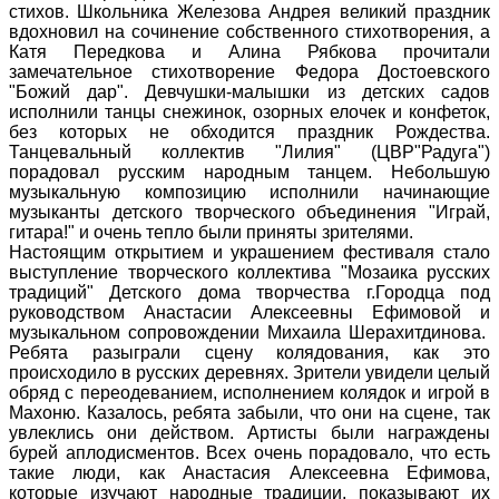
стихов. Школьника Железова Андрея великий праздник
вдохновил на сочинение собственного стихотворения, а
Катя Передкова и Алина Рябкова прочитали
замечательное стихотворение Федора Достоевского
"Божий дар". Девчушки-малышки из детских садов
исполнили танцы снежинок, озорных елочек и конфеток,
без которых не обходится праздник Рождества.
Танцевальный коллектив "Лилия" (ЦВР"Радуга")
порадовал русским народным танцем. Небольшую
музыкальную композицию исполнили начинающие
музыканты детского творческого объединения "Играй,
гитара!" и очень тепло были приняты зрителями.
Настоящим открытием и украшением фестиваля стало
выступление творческого коллектива "Мозаика русских
традиций" Детского дома творчества г.Городца под
руководством Анастасии Алексеевны Ефимовой и
музыкальном сопровождении Михаила Шерахитдинова.
Ребята разыграли сцену колядования, как это
происходило в русских деревнях. Зрители увидели целый
обряд с переодеванием, исполнением колядок и игрой в
Махоню. Казалось, ребята забыли, что они на сцене, так
увлеклись они действом. Артисты были награждены
бурей аплодисментов. Всех очень порадовало, что есть
такие люди, как Анастасия Алексеевна Ефимова,
которые изучают народные традиции, показывают их