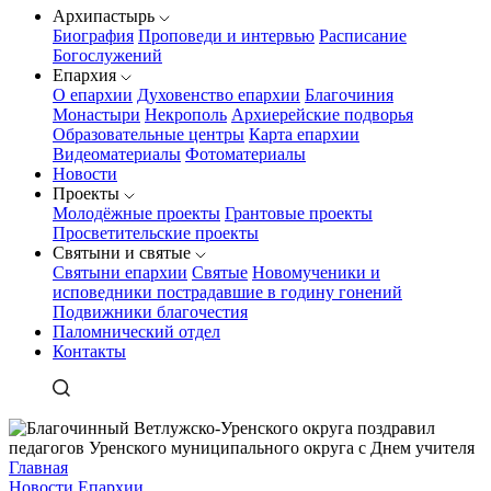
Архипастырь
Биография
Проповеди и интервью
Расписание
Богослужений
Епархия
О епархии
Духовенство епархии
Благочиния
Монастыри
Некрополь
Архиерейские подворья
Образовательные центры
Карта епархии
Видеоматериалы
Фотоматериалы
Новости
Проекты
Молодёжные проекты
Грантовые проекты
Просветительские проекты
Святыни и святые
Святыни епархии
Святые
Новомученики и
исповедники пострадавшие в годину гонений
Подвижники благочестия
Паломнический отдел
Контакты
Главная
Новости Епархии