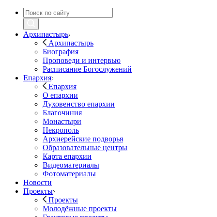
Архипастырь
Архипастырь
Биография
Проповеди и интервью
Расписание Богослужений
Епархия
Епархия
О епархии
Духовенство епархии
Благочиния
Монастыри
Некрополь
Архиерейские подворья
Образовательные центры
Карта епархии
Видеоматериалы
Фотоматериалы
Новости
Проекты
Проекты
Молодёжные проекты