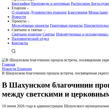
Биография
Проповеди и интервью
Расписание Богослуж
Епархия
О епархии
Духовенство епархии
Благочиния
Монастыри
Новости
Проекты
Молодёжные проекты
Грантовые проекты
Просветительс
Святыни и святые
Святыни епархии
Святые
Новомученики и исповедники 
Паломнический отдел
Контакты
Главная
Новости Епархии
В Шахунском благочинии прошла встреча, посвященная укреп
В Шахунском благочинии про
между светскими и церковны
10 июня 2026 года в администрации Шахунского муниципально