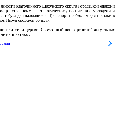
анности благочинного Шахунского округа Городецкой епархии
но-нравственному и патриотическому воспитанию молодежи и
автобуса для паломников. Транспорт необходим для поездки в
нов Нижегородской области.
иципалитета и церкви. Совместный поиск решений актуальных
нные инициативы.
В