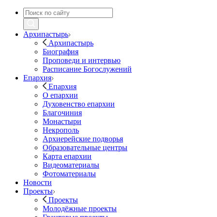
Архипастырь
Архипастырь
Биография
Проповеди и интервью
Расписание Богослужений
Епархия
Епархия
О епархии
Духовенство епархии
Благочиния
Монастыри
Некрополь
Архиерейские подворья
Образовательные центры
Карта епархии
Видеоматериалы
Фотоматериалы
Новости
Проекты
Проекты
Молодёжные проекты