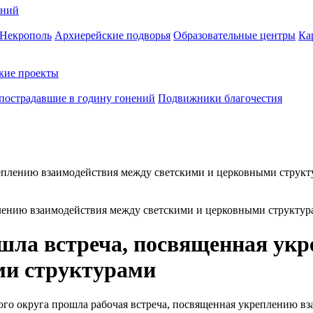
ений
Некрополь
Архиерейские подворья
Образовательные центры
Ка
кие проекты
пострадавшие в годину гонений
Подвижники благочестия
лению взаимодействия между светскими и церковными структур
шла встреча, посвященная укр
ми структурами
го округа прошла рабочая встреча, посвященная укреплению в