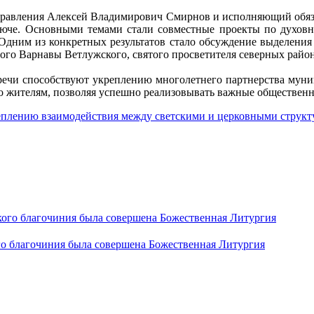
оуправления Алексей Владимирович Смирнов и исполняющий обяз
люче. Основными темами стали совместные проекты по духов
 Одним из конкретных результатов стало обсуждение выделения 
ного Варнавы Ветлужского, святого просветителя северных райо
речи способствуют укреплению многолетнего партнерства мун
его жителям, позволяя успешно реализовывать важные обществе
го благочиния была совершена Божественная Литургия