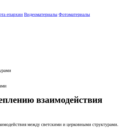
рта епархии
Видеоматериалы
Фотоматериалы
ами
еплению взаимодействия
заимодействия между светскими и церковными структурами.