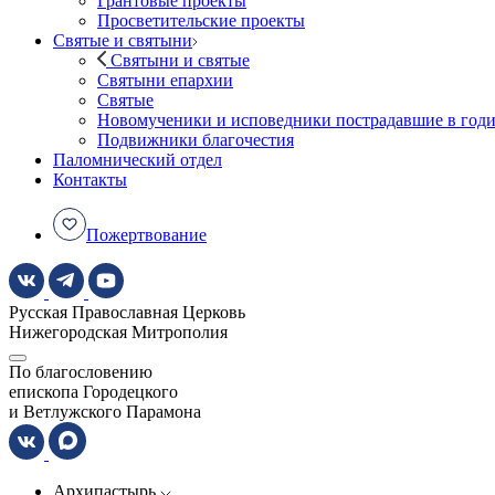
Грантовые проекты
Просветительские проекты
Святые и святыни
Святыни и святые
Святыни епархии
Святые
Новомученики и исповедники пострадавшие в год
Подвижники благочестия
Паломнический отдел
Контакты
Пожертвование
Русская Православная Церковь
Нижегородская Митрополия
По благословению
епископа Городецкого
и Ветлужского Парамона
Архипастырь