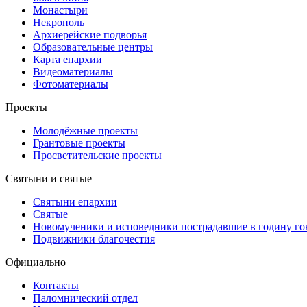
Монастыри
Некрополь
Архиерейские подворья
Образовательные центры
Карта епархии
Видеоматериалы
Фотоматериалы
Проекты
Молодёжные проекты
Грантовые проекты
Просветительские проекты
Святыни и святые
Святыни епархии
Святые
Новомученики и исповедники пострадавшие в годину г
Подвижники благочестия
Официально
Контакты
Паломнический отдел