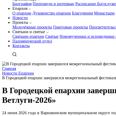
Биография
Проповеди и интервью
Расписание Богослуж
Епархия
О епархии
Духовенство епархии
Благочиния
Монастыри
Новости
Проекты
Молодёжные проекты
Грантовые проекты
Просветительс
Святыни и святые
Святыни епархии
Святые
Новомученики и исповедники 
Паломнический отдел
Контакты
Главная
Новости Епархии
В Городецкой епархии завершился межрегиональный фестиваль
В Городецкой епархии заверш
Ветлуги‑2026»
24 июня 2026 года в Варнавинском муниципальном округе под