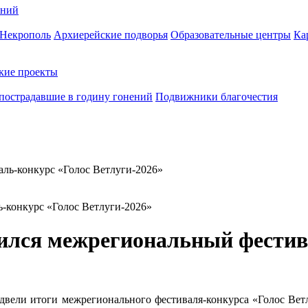
ений
Некрополь
Архиерейские подворья
Образовательные центры
Ка
кие проекты
пострадавшие в годину гонений
Подвижники благочестия
‑конкурс «Голос Ветлуги‑2026»
ился межрегиональный фестив
вели итоги межрегионального фестиваля‑конкурса «Голос Ветл