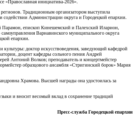
се «Православная инициатива‑2026».
х регионов. Традиционным организатором выступила
и содействии Администрации округа и Городецкой епархии.
ий Парамон, епископ Кинешемский и Палехский Иларион,
о самоуправления Варнавинского муниципального округа
цкой епархии.
ли культуры: доктор искусствоведения, заведующий кафедрой
ватории, доцент кафедры сольного пения Андрей
ерей Антоний Волков; преподаватель и концертмейстер
хормейстер образцового ансамбля «Стригинский борок» Мария
андровна Храмова. Высшей награды она удостоилась за
музыки и вносит весомый вклад в сохранение традиций
Пресс-служба Городецкой епархии