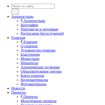
Архипастырь
Архипастырь
Биография
Проповеди и интервью
Расписание Богослужений
Епархия
Епархия
О епархии
Духовенство епархии
Благочиния
Монастыри
Некрополь
Архиерейские подворья
Образовательные центры
Карта епархии
Видеоматериалы
Фотоматериалы
Новости
Проекты
Проекты
Молодёжные проекты