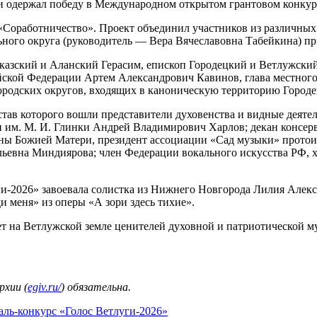
и одержал победу в Международном открытом грантовом конкур
«Соработничество». Проект объединил участников из различны
ного округа (руководитель — Вера Вячеславовна Табейкина) пр
вказский и Аланский Герасим, епископ Городецкий и Ветлужск
йской Федерации Артем Александрович Кавинов, глава местног
ородских округов, входящих в каноническую территорию Городе
тав которого вошли представители духовенства и видные деяте
 им. М. И. Глинки Андрей Владимирович Харлов; декан консер
коны Божией Матери, президент ассоциации «Сад музыки» протои
ьевна Миндиярова; член Федерации вокального искусства РФ, 
и‑2026» завоевала солистка из Нижнего Новгорода Лилия Алекс
меня» из оперы «А зори здесь тихие».
ает на Ветлужской земле ценителей духовной и патриотической 
рхии (
egiv.ru/
) обязательна.