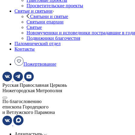
Грантовые проекты
Просветительские проекты
Святые и святыни
Святыни и святые
Святыни епархии
Святые
Новомученики и исповедники пострадавшие в год
Подвижники благочестия
Паломнический отдел
Контакты
Пожертвование
Русская Православная Церковь
Нижегородская Митрополия
По благословению
епископа Городецкого
и Ветлужского Парамона
Архипастырь