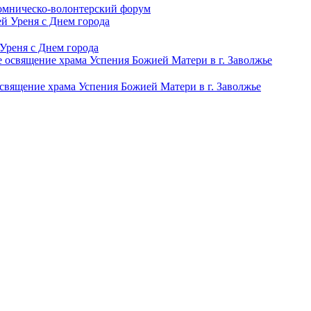
омническо-волонтерский форум
Уреня с Днем города
вящение храма Успения Божией Матери в г. Заволжье