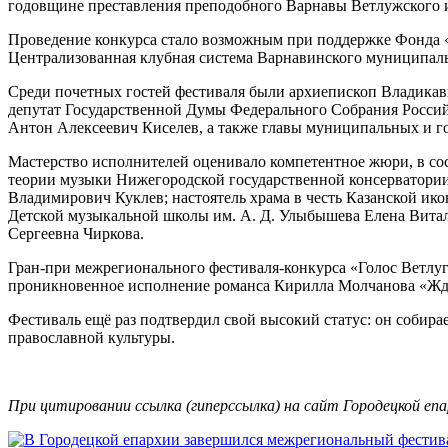
годовщине преставления преподобного Варнавы Ветлужского 
Проведение конкурса стало возможным при поддержке Фонда 
Централизованная клубная система Варнавинского муниципаль
Среди почетных гостей фестиваля были архиепископ Владика
депутат Государственной Думы Федерального Собрания Росси
Антон Алексеевич Киселев, а также главы муниципальных и г
Мастерство исполнителей оценивало компетентное жюри, в сос
теории музыки Нижегородской государственной консерватории
Владимирович Куклев; настоятель храма в честь Казанской и
Детской музыкальной школы им. А. Д. Улыбышева Елена Витал
Сергеевна Чиркова.
Гран‑при межрегионального фестиваля‑конкурса «Голос Ветлуг
проникновенное исполнение романса Кирилла Молчанова «Жди 
Фестиваль ещё раз подтвердил свой высокий статус: он собир
православной культуры.
При цитировании ссылка (гиперссылка) на сайт Городецкой епа