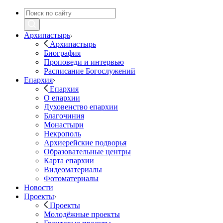
Архипастырь
Архипастырь
Биография
Проповеди и интервью
Расписание Богослужений
Епархия
Епархия
О епархии
Духовенство епархии
Благочиния
Монастыри
Некрополь
Архиерейские подворья
Образовательные центры
Карта епархии
Видеоматериалы
Фотоматериалы
Новости
Проекты
Проекты
Молодёжные проекты