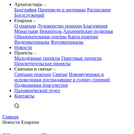
Архипастырь
Биография
Проповеди и интервью
Расписание
Богослужений
Епархия
О епархии
Духовенство епархии
Благочиния
Монастыри
Некрополь
Архиерейские подворья
Образовательные центры
Карта епархии
Видеоматериалы
Фотоматериалы
Новости
Проекты
Молодёжные проекты
Грантовые проекты
Просветительские проекты
Святыни и святые
Святыни епархии
Святые
Новомученики и
исповедники пострадавшие в годину гонений
Подвижники благочестия
Паломнический отдел
Контакты
Главная
Новости Епархии