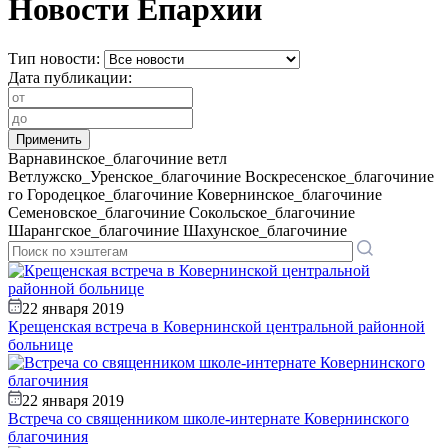
Новости Епархии
Тип новости:
Дата публикации:
Варнавинское_благочиние
ветл
Ветлужско_Уренское_благочиние
Воскресенское_благочиние
го
Городецкое_благочиние
Ковернинское_благочиние
Семеновское_благочиние
Сокольское_благочиние
Шарангское_благочиние
Шахунское_благочиние
22 января 2019
Крещенская встреча в Ковернинской центральной районной
больнице
22 января 2019
Встреча со священником школе-интернате Ковернинского
благочиния