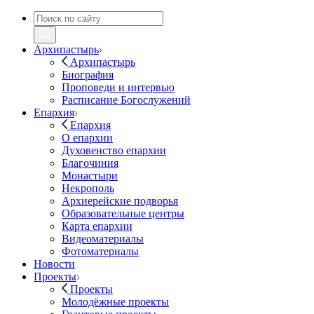
Архипастырь
Архипастырь
Биография
Проповеди и интервью
Расписание Богослужений
Епархия
Епархия
О епархии
Духовенство епархии
Благочиния
Монастыри
Некрополь
Архиерейские подворья
Образовательные центры
Карта епархии
Видеоматериалы
Фотоматериалы
Новости
Проекты
Проекты
Молодёжные проекты