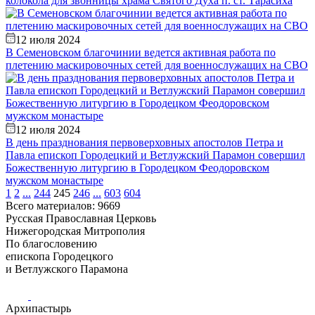
колокола для звонницы храма Святого Духа п. ст. Тарасиха
12 июля 2024
В Семеновском благочинии ведется активная работа по
плетению маскировочных сетей для военнослужащих на СВО
12 июля 2024
В день празднования первоверховных апостолов Петра и
Павла епископ Городецкий и Ветлужский Парамон совершил
Божественную литургию в Городецком Феодоровском
мужском монастыре
1
2
...
244
245
246
...
603
604
Всего материалов: 9669
Русская Православная Церковь
Нижегородская Митрополия
По благословению
епископа Городецкого
и Ветлужского Парамона
Архипастырь