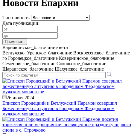
Новости Епархии
Тип новости:
Дата публикации:
Варнавинское_благочиние
ветл
Ветлужско_Уренское_благочиние
Воскресенское_благочиние
го
Городецкое_благочиние
Ковернинское_благочиние
Семеновское_благочиние
Сокольское_благочиние
Шарангское_благочиние
Шахунское_благочиние
26 июля 2024
Епископ Городецкий и Ветлужский Парамон совершил
Божественную литургию в Городецком Феодоровском
мужском монастыре