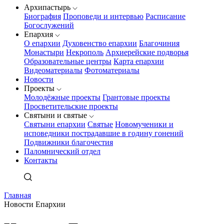
Архипастырь
Биография
Проповеди и интервью
Расписание
Богослужений
Епархия
О епархии
Духовенство епархии
Благочиния
Монастыри
Некрополь
Архиерейские подворья
Образовательные центры
Карта епархии
Видеоматериалы
Фотоматериалы
Новости
Проекты
Молодёжные проекты
Грантовые проекты
Просветительские проекты
Святыни и святые
Святыни епархии
Святые
Новомученики и
исповедники пострадавшие в годину гонений
Подвижники благочестия
Паломнический отдел
Контакты
Главная
Новости Епархии