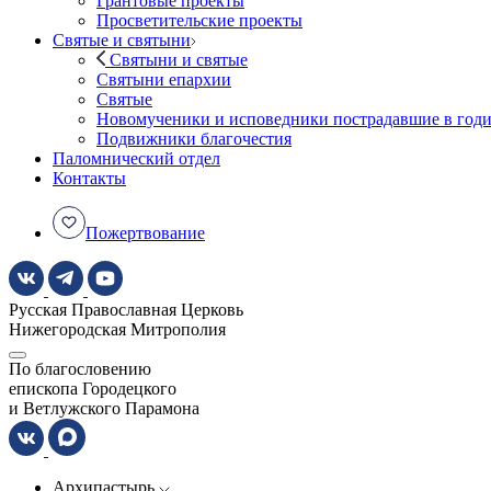
Грантовые проекты
Просветительские проекты
Святые и святыни
Святыни и святые
Святыни епархии
Святые
Новомученики и исповедники пострадавшие в год
Подвижники благочестия
Паломнический отдел
Контакты
Пожертвование
Русская Православная Церковь
Нижегородская Митрополия
По благословению
епископа Городецкого
и Ветлужского Парамона
Архипастырь