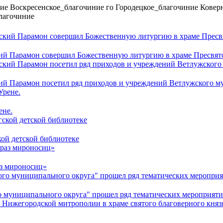
ие
Воскресенское_благочиние
го
Городецкое_благочиние
Ковер
лагочиние
ий Парамон совершил Божественную литургию в храме Пресвят
ий Парамон посетил ряд приходов и учреждений Ветлужского м
ене.
кой детской библиотеке
аз мироносиц»
 муниципального округа" прошел ряд тематических мероприят