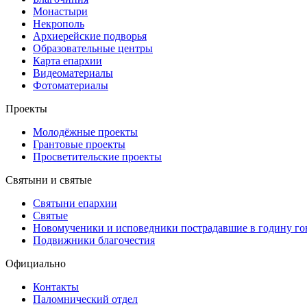
Монастыри
Некрополь
Архиерейские подворья
Образовательные центры
Карта епархии
Видеоматериалы
Фотоматериалы
Проекты
Молодёжные проекты
Грантовые проекты
Просветительские проекты
Святыни и святые
Святыни епархии
Святые
Новомученики и исповедники пострадавшие в годину г
Подвижники благочестия
Официально
Контакты
Паломнический отдел