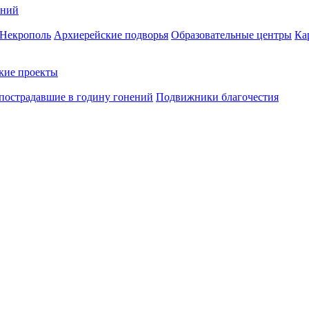
ений
Некрополь
Архиерейские подворья
Образовательные центры
Ка
кие проекты
пострадавшие в годину гонений
Подвижники благочестия