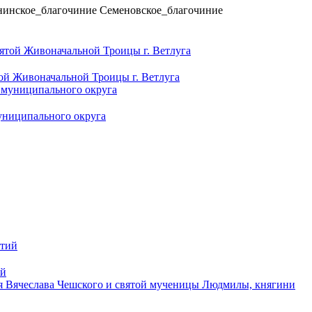
нинское_благочиние
Семеновское_благочиние
ой Живоначальной Троицы г. Ветлуга
униципального округа
ий