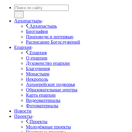
Архипастырь
Архипастырь
Биография
Проповеди и интервью
Расписание Богослужений
Епархия
Епархия
О епархии
Духовенство епархии
Благочиния
Монастыри
Некрополь
Архиерейские подворья
Образовательные центры
Карта епархии
Видеоматериалы
Фотоматериалы
Новости
Проекты
Проекты
Молодёжные проекты