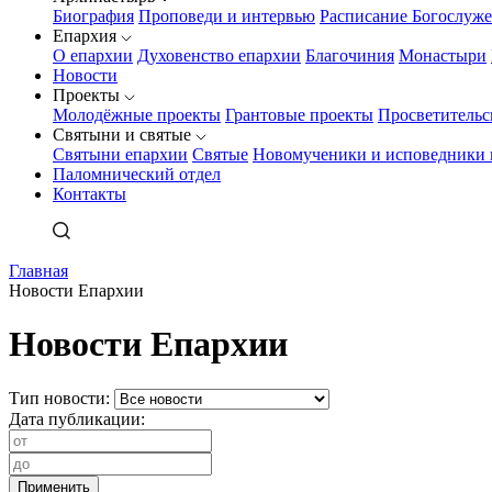
Биография
Проповеди и интервью
Расписание Богослуж
Епархия
О епархии
Духовенство епархии
Благочиния
Монастыри
Новости
Проекты
Молодёжные проекты
Грантовые проекты
Просветительс
Святыни и святые
Святыни епархии
Святые
Новомученики и исповедники 
Паломнический отдел
Контакты
Главная
Новости Епархии
Новости Епархии
Тип новости:
Дата публикации: