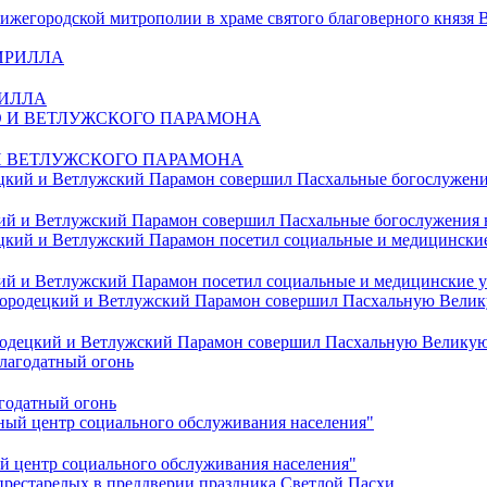
жегородской митрополии в храме святого благоверного князя 
ИРИЛЛА
И ВЕТЛУЖСКОГО ПАРАМОНА
кий и Ветлужский Парамон совершил Пасхальные богослужения
ий и Ветлужский Парамон посетил социальные и медицинские у
ородецкий и Ветлужский Парамон совершил Пасхальную Велику
годатный огонь
й центр социального обслуживания населения"