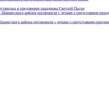
естарелых в преддверии праздника Светлой Пасхи
арангского района поговорили с детьми о предстоящем праздн