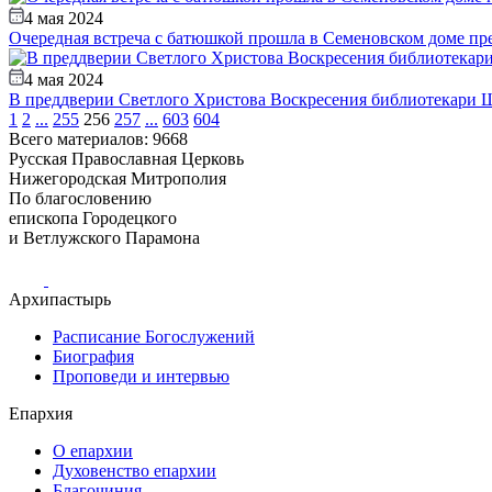
4 мая 2024
Очередная встреча с батюшкой прошла в Семеновском доме пр
4 мая 2024
В преддверии Светлого Христова Воскресения библиотекари Ш
1
2
...
255
256
257
...
603
604
Всего материалов: 9668
Русская Православная Церковь
Нижегородская Митрополия
По благословению
епископа Городецкого
и Ветлужского Парамона
Архипастырь
Расписание Богослужений
Биография
Проповеди и интервью
Епархия
О епархии
Духовенство епархии
Благочиния