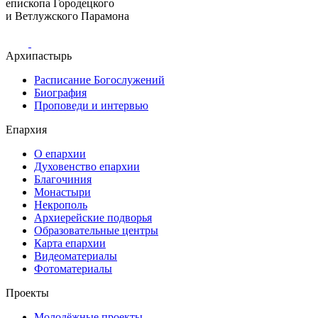
епископа Городецкого
и Ветлужского Парамона
Архипастырь
Расписание Богослужений
Биография
Проповеди и интервью
Епархия
О епархии
Духовенство епархии
Благочиния
Монастыри
Некрополь
Архиерейские подворья
Образовательные центры
Карта епархии
Видеоматериалы
Фотоматериалы
Проекты
Молодёжные проекты