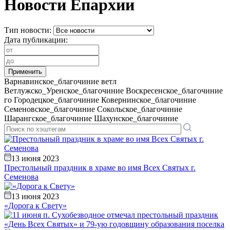
Новости Епархии
Тип новости:
Дата публикации:
Варнавинское_благочиние
ветл
Ветлужско_Уренское_благочиние
Воскресенское_благочиние
го
Городецкое_благочиние
Ковернинское_благочиние
Семеновское_благочиние
Сокольское_благочиние
Шарангское_благочиние
Шахунское_благочиние
13 июня 2023
Престольный праздник в храме во имя Всех Святых г.
Семенова
13 июня 2023
«Дорога к Свету»