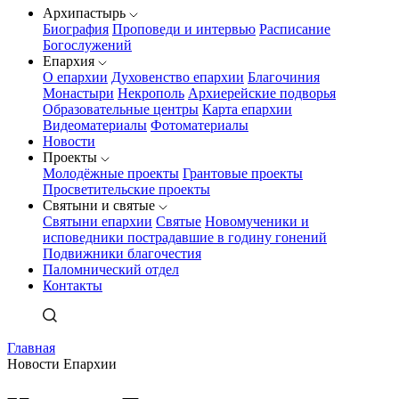
Архипастырь
Биография
Проповеди и интервью
Расписание
Богослужений
Епархия
О епархии
Духовенство епархии
Благочиния
Монастыри
Некрополь
Архиерейские подворья
Образовательные центры
Карта епархии
Видеоматериалы
Фотоматериалы
Новости
Проекты
Молодёжные проекты
Грантовые проекты
Просветительские проекты
Святыни и святые
Святыни епархии
Святые
Новомученики и
исповедники пострадавшие в годину гонений
Подвижники благочестия
Паломнический отдел
Контакты
Главная
Новости Епархии