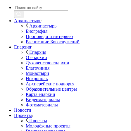
Архипастырь
Архипастырь
Биография
Проповеди и интервью
Расписание Богослужений
Епархия
Епархия
О епархии
Духовенство епархии
Благочиния
Монастыри
Некрополь
Архиерейские подворья
Образовательные центры
Карта епархии
Видеоматериалы
Фотоматериалы
Новости
Проекты
Проекты
Молодёжные проекты