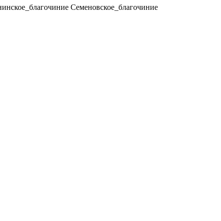
нинское_благочиние
Семеновское_благочиние