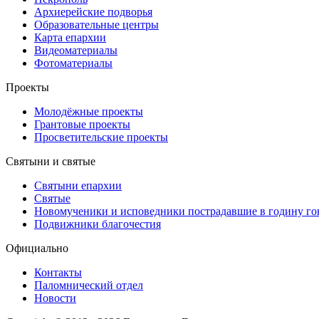
Архиерейские подворья
Образовательные центры
Карта епархии
Видеоматериалы
Фотоматериалы
Проекты
Молодёжные проекты
Грантовые проекты
Просветительские проекты
Святыни и святые
Святыни епархии
Святые
Новомученики и исповедники пострадавшие в годину г
Подвижники благочестия
Официально
Контакты
Паломнический отдел
Новости