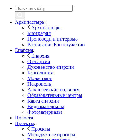
Архипастырь
Архипастырь
Биография
Проповеди и интервью
Расписание Богослужений
Епархия
Епархия
О епархии
Духовенство епархии
Благочиния
Монастыри
Некрополь
Архиерейские подворья
Образовательные центры
Карта епархии
Видеоматериалы
Фотоматериалы
Новости
Проекты
Проекты
Молодёжные проекты