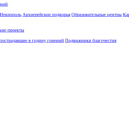
ений
Некрополь
Архиерейские подворья
Образовательные центры
Ка
кие проекты
пострадавшие в годину гонений
Подвижники благочестия