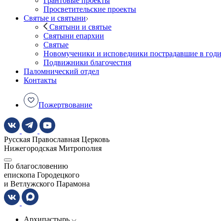
Грантовые проекты
Просветительские проекты
Святые и святыни
Святыни и святые
Святыни епархии
Святые
Новомученики и исповедники пострадавшие в год
Подвижники благочестия
Паломнический отдел
Контакты
Пожертвование
Русская Православная Церковь
Нижегородская Митрополия
По благословению
епископа Городецкого
и Ветлужского Парамона
Архипастырь