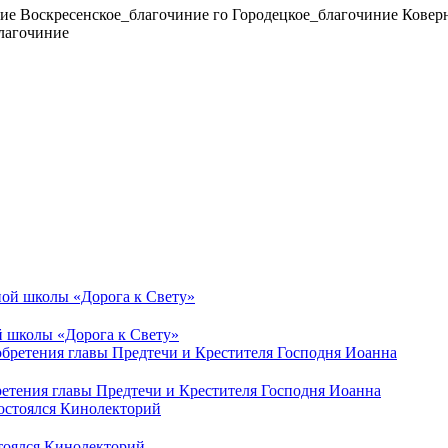
ие
Воскресенское_благочиние
го
Городецкое_благочиние
Ковер
лагочиние
й школы «Дорога к Свету»
ретения главы Предтечи и Крестителя Господня Иоанна
стоялся Кинолекторий