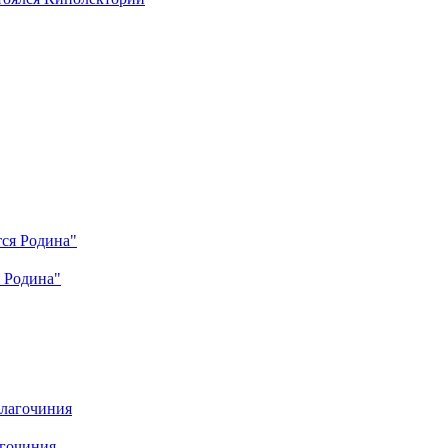
я Родина"
агочиния