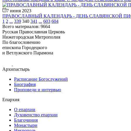
7 июня 2023
ПРАВОСЛАВНЫЙ КАЛЕНДАРЬ - ДЕНЬ СЛАВЯНСКОЙ П
1
2
...
339
340
341
...
603
604
Всего материалов: 9664
Русская Православная Церковь
Нижегородская Митрополия
По благословению
епископа Городецкого
и Ветлужского Парамона
Архипастырь
Расписание Богослужений
Биография
Проповеди и интервью
Епархия
О епархии
Духовенство епархии
Благочиния
Монастыри
Некрополь