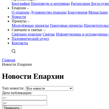
Биография
Проповеди и интервью
Расписание Богослуж
Епархия
О епархии
Духовенство епархии
Благочиния
Монастыри
Новости
Проекты
Молодёжные проекты
Грантовые проекты
Просветительс
Святыни и святые
Святыни епархии
Святые
Новомученики и исповедники 
Паломнический отдел
Контакты
Главная
Новости Епархии
Новости Епархии
Тип новости:
Дата публикации: