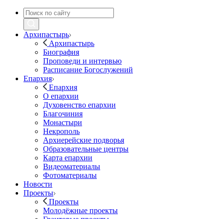
Архипастырь
Архипастырь
Биография
Проповеди и интервью
Расписание Богослужений
Епархия
Епархия
О епархии
Духовенство епархии
Благочиния
Монастыри
Некрополь
Архиерейские подворья
Образовательные центры
Карта епархии
Видеоматериалы
Фотоматериалы
Новости
Проекты
Проекты
Молодёжные проекты