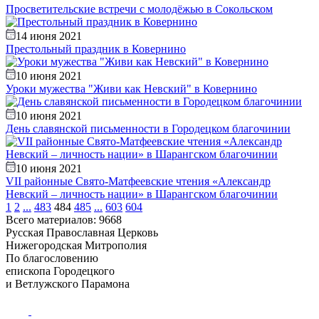
Просветительские встречи с молодёжью в Сокольском
14 июня 2021
Престольный праздник в Ковернино
10 июня 2021
Уроки мужества "Живи как Невский" в Ковернино
10 июня 2021
День славянской письменности в Городецком благочинии
10 июня 2021
VII районные Свято-Матфеевские чтения «Александр
Невский – личность нации» в Шарангском благочинии
1
2
...
483
484
485
...
603
604
Всего материалов: 9668
Русская Православная Церковь
Нижегородская Митрополия
По благословению
епископа Городецкого
и Ветлужского Парамона