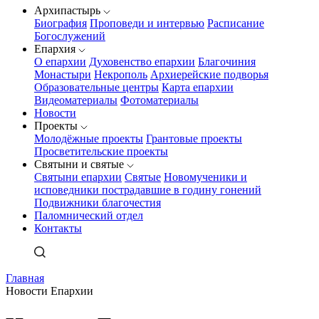
Архипастырь
Биография
Проповеди и интервью
Расписание
Богослужений
Епархия
О епархии
Духовенство епархии
Благочиния
Монастыри
Некрополь
Архиерейские подворья
Образовательные центры
Карта епархии
Видеоматериалы
Фотоматериалы
Новости
Проекты
Молодёжные проекты
Грантовые проекты
Просветительские проекты
Святыни и святые
Святыни епархии
Святые
Новомученики и
исповедники пострадавшие в годину гонений
Подвижники благочестия
Паломнический отдел
Контакты
Главная
Новости Епархии