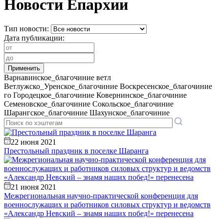
Новости Епархии
Тип новости:
Дата публикации:
Варнавинское_благочиние
ветл
Ветлужско_Уренское_благочиние
Воскресенское_благочиние
го
Городецкое_благочиние
Ковернинское_благочиние
Семеновское_благочиние
Сокольское_благочиние
Шарангское_благочиние
Шахунское_благочиние
22 июня 2021
Престольный праздник в поселке Шаранга
21 июня 2021
Межрегиональная научно-практической конференция для
военнослужащих и работников силовых структур и ведомств
«Александр Невский – знамя наших побед!» перенесена