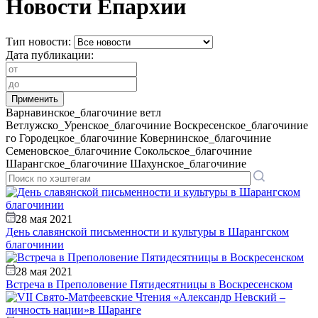
Новости Епархии
Тип новости:
Дата публикации:
Варнавинское_благочиние
ветл
Ветлужско_Уренское_благочиние
Воскресенское_благочиние
го
Городецкое_благочиние
Ковернинское_благочиние
Семеновское_благочиние
Сокольское_благочиние
Шарангское_благочиние
Шахунское_благочиние
28 мая 2021
День славянской письменности и культуры в Шарангском
благочинии
28 мая 2021
Встреча в Преполовение Пятидесятницы в Воскресенском