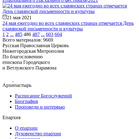
Епархиального Пасхального фестиваля-2021
21 мая 2021
24 мая ежегодно во всех славянских странах отмечается День
славянской письменности и культуры
1
2
...
485
486
487
...
603
604
Всего материалов: 9669
Русская Православная Церковь
Нижегородская Митрополия
По благословению
епископа Городецкого
и Ветлужского Парамона
Архипастырь
Расписание Богослужений
Биография
Проповеди и интервью
Епархия
О епархии
Духовенство епархии