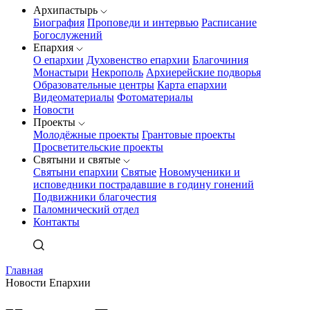
Архипастырь
Биография
Проповеди и интервью
Расписание
Богослужений
Епархия
О епархии
Духовенство епархии
Благочиния
Монастыри
Некрополь
Архиерейские подворья
Образовательные центры
Карта епархии
Видеоматериалы
Фотоматериалы
Новости
Проекты
Молодёжные проекты
Грантовые проекты
Просветительские проекты
Святыни и святые
Святыни епархии
Святые
Новомученики и
исповедники пострадавшие в годину гонений
Подвижники благочестия
Паломнический отдел
Контакты
Главная
Новости Епархии