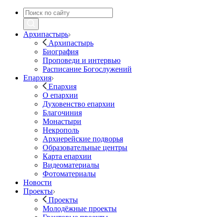
Архипастырь
Архипастырь
Биография
Проповеди и интервью
Расписание Богослужений
Епархия
Епархия
О епархии
Духовенство епархии
Благочиния
Монастыри
Некрополь
Архиерейские подворья
Образовательные центры
Карта епархии
Видеоматериалы
Фотоматериалы
Новости
Проекты
Проекты
Молодёжные проекты