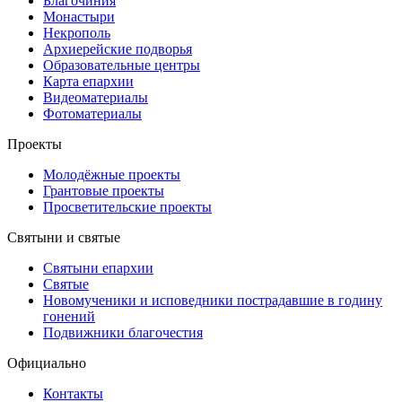
Благочиния
Монастыри
Некрополь
Архиерейские подворья
Образовательные центры
Карта епархии
Видеоматериалы
Фотоматериалы
Проекты
Молодёжные проекты
Грантовые проекты
Просветительские проекты
Святыни и святые
Святыни епархии
Святые
Новомученики и исповедники пострадавшие в годину
гонений
Подвижники благочестия
Официально
Контакты