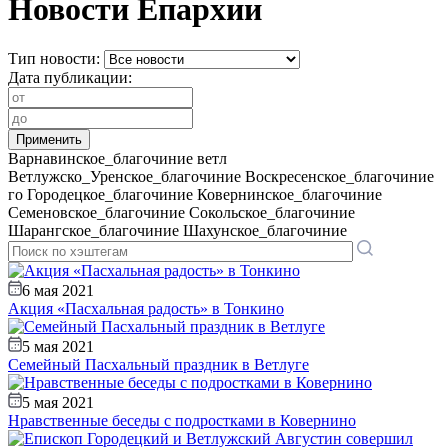
Новости Епархии
Тип новости:
Дата публикации:
Варнавинское_благочиние
ветл
Ветлужско_Уренское_благочиние
Воскресенское_благочиние
го
Городецкое_благочиние
Ковернинское_благочиние
Семеновское_благочиние
Сокольское_благочиние
Шарангское_благочиние
Шахунское_благочиние
6 мая 2021
Акция «Пасхальная радость» в Тонкино
5 мая 2021
Семейный Пасхальный праздник в Ветлуге
5 мая 2021
Нравственные беседы с подростками в Ковернино