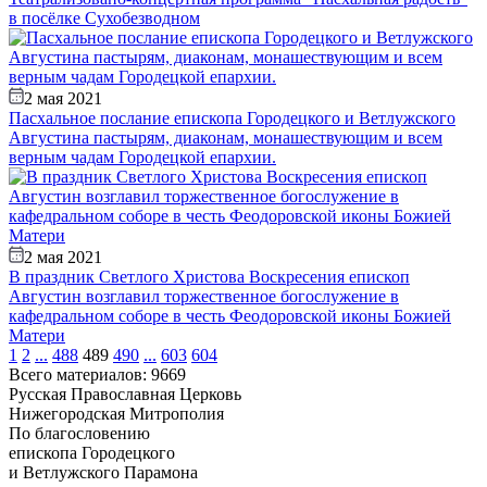
в посёлке Сухобезводном
2 мая 2021
Пасхальное послание епископа Городецкого и Ветлужского
Августина пастырям, диаконам, монашествующим и всем
верным чадам Городецкой епархии.
2 мая 2021
В праздник Светлого Христова Воскресения епископ
Августин возглавил торжественное богослужение в
кафедральном соборе в честь Феодоровской иконы Божией
Матери
1
2
...
488
489
490
...
603
604
Всего материалов: 9669
Русская Православная Церковь
Нижегородская Митрополия
По благословению
епископа Городецкого
и Ветлужского Парамона