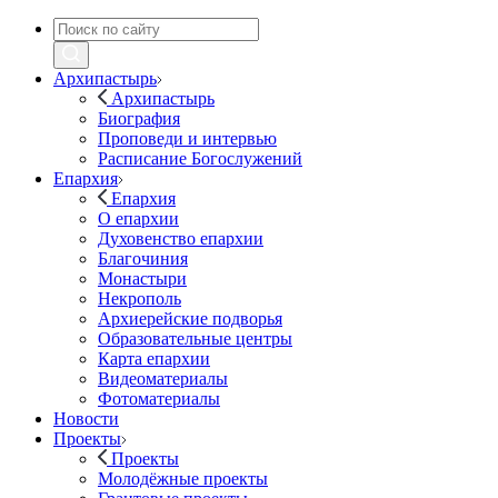
Архипастырь
Архипастырь
Биография
Проповеди и интервью
Расписание Богослужений
Епархия
Епархия
О епархии
Духовенство епархии
Благочиния
Монастыри
Некрополь
Архиерейские подворья
Образовательные центры
Карта епархии
Видеоматериалы
Фотоматериалы
Новости
Проекты
Проекты
Молодёжные проекты