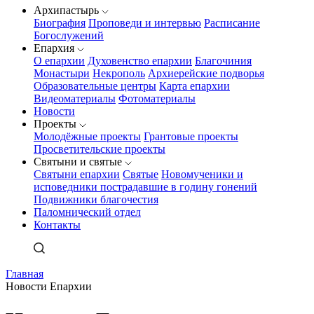
Архипастырь
Биография
Проповеди и интервью
Расписание
Богослужений
Епархия
О епархии
Духовенство епархии
Благочиния
Монастыри
Некрополь
Архиерейские подворья
Образовательные центры
Карта епархии
Видеоматериалы
Фотоматериалы
Новости
Проекты
Молодёжные проекты
Грантовые проекты
Просветительские проекты
Святыни и святые
Святыни епархии
Святые
Новомученики и
исповедники пострадавшие в годину гонений
Подвижники благочестия
Паломнический отдел
Контакты
Главная
Новости Епархии