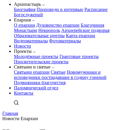
Архипастырь
Биография
Проповеди и интервью
Расписание
Богослужений
Епархия
О епархии
Духовенство епархии
Благочиния
Монастыри
Некрополь
Архиерейские подворья
Образовательные центры
Карта епархии
Видеоматериалы
Фотоматериалы
Новости
Проекты
Молодёжные проекты
Грантовые проекты
Просветительские проекты
Святыни и святые
Святыни епархии
Святые
Новомученики и
исповедники пострадавшие в годину гонений
Подвижники благочестия
Паломнический отдел
Контакты
Главная
Новости Епархии