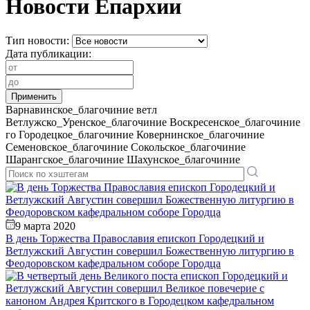
Новости Епархии
Тип новости:
Дата публикации:
Варнавинское_благочиние
ветл
Ветлужско_Уренское_благочиние
Воскресенское_благочиние
го
Городецкое_благочиние
Ковернинское_благочиние
Семеновское_благочиние
Сокольское_благочиние
Шарангское_благочиние
Шахунское_благочиние
9 марта 2020
В день Торжества Православия епископ Городецкий и
Ветлужский Августин совершил Божественную литургию в
Феодоровском кафедральном соборе Городца