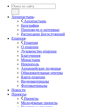
Архипастырь
Архипастырь
Биография
Проповеди и интервью
Расписание Богослужений
Епархия
Епархия
О епархии
Духовенство епархии
Благочиния
Монастыри
Некрополь
Архиерейские подворья
Образовательные центры
Карта епархии
Видеоматериалы
Фотоматериалы
Новости
Проекты
Проекты
Молодёжные проекты