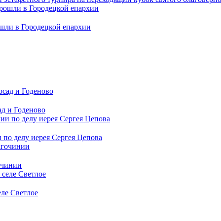
шли в Городецкой епархии
д и Годеново
по делу иерея Сергея Цепова
очинии
еле Светлое