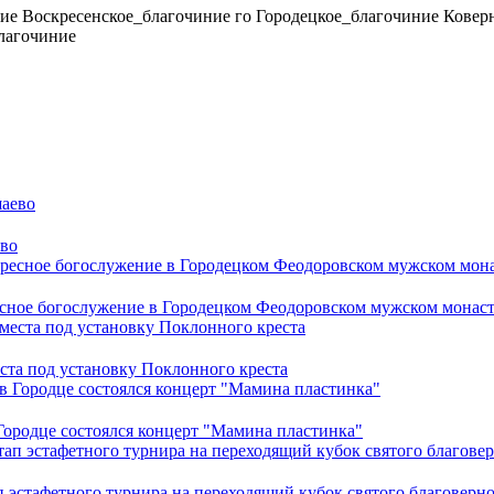
ие
Воскресенское_благочиние
го
Городецкое_благочиние
Ковер
лагочиние
ево
сное богослужение в Городецком Феодоровском мужском монас
ста под установку Поклонного креста
 Городце состоялся концерт "Мамина пластинка"
эстафетного турнира на переходящий кубок святого благоверно