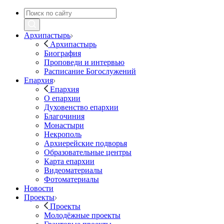
Архипастырь
Архипастырь
Биография
Проповеди и интервью
Расписание Богослужений
Епархия
Епархия
О епархии
Духовенство епархии
Благочиния
Монастыри
Некрополь
Архиерейские подворья
Образовательные центры
Карта епархии
Видеоматериалы
Фотоматериалы
Новости
Проекты
Проекты
Молодёжные проекты