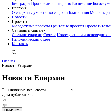
Биография
Проповеди и интервью
Расписание Богослуж
Епархия
О епархии
Духовенство епархии
Благочиния
Монастыри
Новости
Проекты
Молодёжные проекты
Грантовые проекты
Просветительс
Святыни и святые
Святыни епархии
Святые
Новомученики и исповедники 
Паломнический отдел
Контакты
Главная
Новости Епархии
Новости Епархии
Тип новости:
Дата публикации: