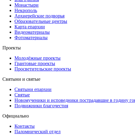
Монастыри
Некрополь
Архиерейские подворья
Образовательные центры
Карта епархии
Видеоматериалы
Фотоматериалы
Проекты
Молодёжные проекты
Грантовые проекты
Просветительские проекты
Святыни и святые
Святыни епархии
Святые
Новомученики и исповедники пострадавшие в годину г
Подвижники благочестия
Официально
Контакты
Паломнический отдел