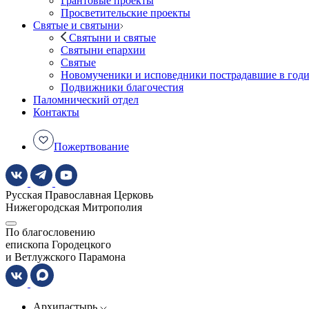
Грантовые проекты
Просветительские проекты
Святые и святыни
Святыни и святые
Святыни епархии
Святые
Новомученики и исповедники пострадавшие в год
Подвижники благочестия
Паломнический отдел
Контакты
Пожертвование
Русская Православная Церковь
Нижегородская Митрополия
По благословению
епископа Городецкого
и Ветлужского Парамона
Архипастырь