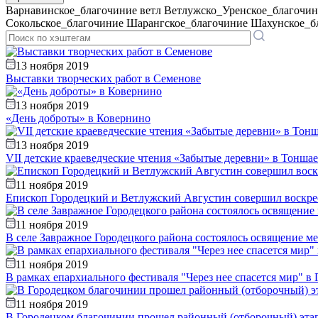
Варнавинское_благочиние
ветл
Ветлужско_Уренское_благочин
Сокольское_благочиние
Шарангское_благочиние
Шахунское_б
13 ноября 2019
Выставки творческих работ в Семенове
13 ноября 2019
«День доброты» в Ковернино
13 ноября 2019
VII детские краеведческие чтения «Забытые деревни» в Тонша
11 ноября 2019
Епископ Городецкий и Ветлужский Августин совершил воскре
11 ноября 2019
В селе Завражное Городецкого района состоялось освящение ме
11 ноября 2019
В рамках епархиального фестиваля "Через нее спасется мир" в
11 ноября 2019
В Городецком благочинии прошел районный (отборочный) этап 