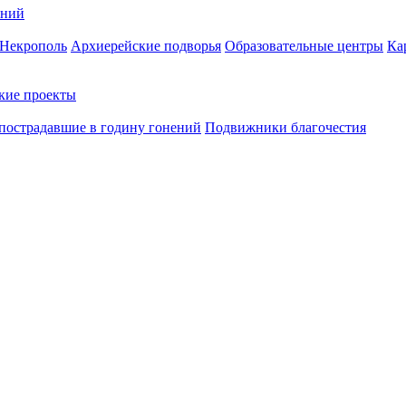
ений
Некрополь
Архиерейские подворья
Образовательные центры
Ка
кие проекты
пострадавшие в годину гонений
Подвижники благочестия