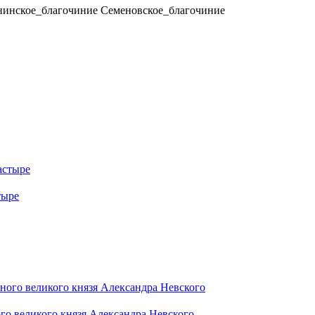
нинское_благочиние
Семеновское_благочиние
тыре
го великого князя Александра Невского