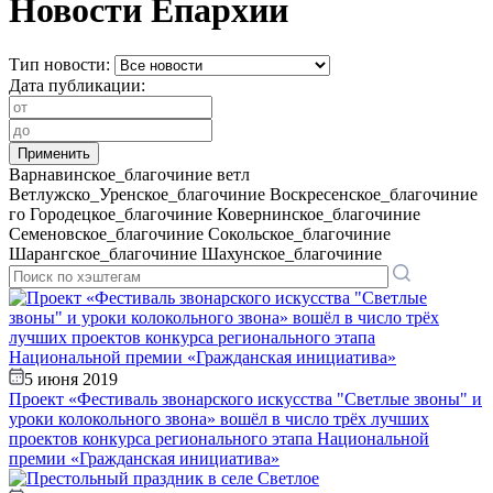
Новости Епархии
Тип новости:
Дата публикации:
Варнавинское_благочиние
ветл
Ветлужско_Уренское_благочиние
Воскресенское_благочиние
го
Городецкое_благочиние
Ковернинское_благочиние
Семеновское_благочиние
Сокольское_благочиние
Шарангское_благочиние
Шахунское_благочиние
5 июня 2019
Проект «Фестиваль звонарского искусства "Светлые звоны" и
уроки колокольного звона» вошёл в число трёх лучших
проектов конкурса регионального этапа Национальной
премии «Гражданская инициатива»