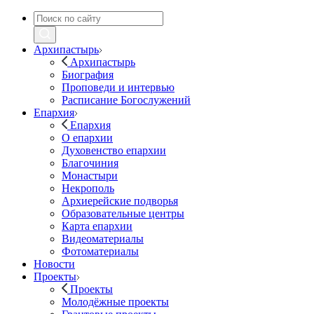
Архипастырь
Архипастырь
Биография
Проповеди и интервью
Расписание Богослужений
Епархия
Епархия
О епархии
Духовенство епархии
Благочиния
Монастыри
Некрополь
Архиерейские подворья
Образовательные центры
Карта епархии
Видеоматериалы
Фотоматериалы
Новости
Проекты
Проекты
Молодёжные проекты