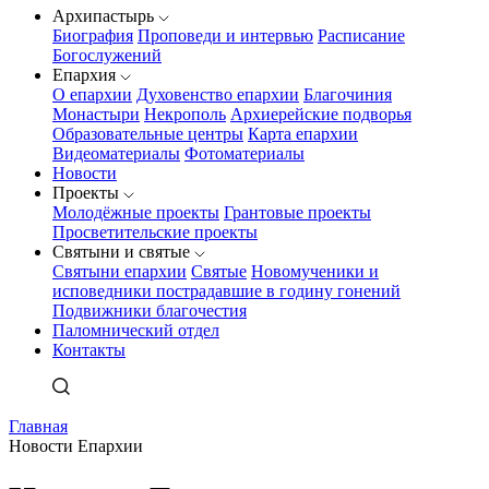
Архипастырь
Биография
Проповеди и интервью
Расписание
Богослужений
Епархия
О епархии
Духовенство епархии
Благочиния
Монастыри
Некрополь
Архиерейские подворья
Образовательные центры
Карта епархии
Видеоматериалы
Фотоматериалы
Новости
Проекты
Молодёжные проекты
Грантовые проекты
Просветительские проекты
Святыни и святые
Святыни епархии
Святые
Новомученики и
исповедники пострадавшие в годину гонений
Подвижники благочестия
Паломнический отдел
Контакты
Главная
Новости Епархии