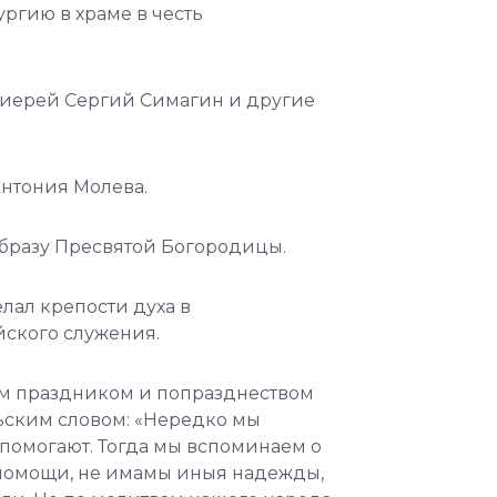
ргию в храме в честь
оиерей Сергий Симагин и другие
нтония Молева.
бразу Пресвятой Богородицы.
лал крепости духа в
йского служения.
ым праздником и попразднеством
ьским словом: «Нередко мы
не помогают. Тогда мы вспоминаем о
я помощи, не имамы иныя надежды,