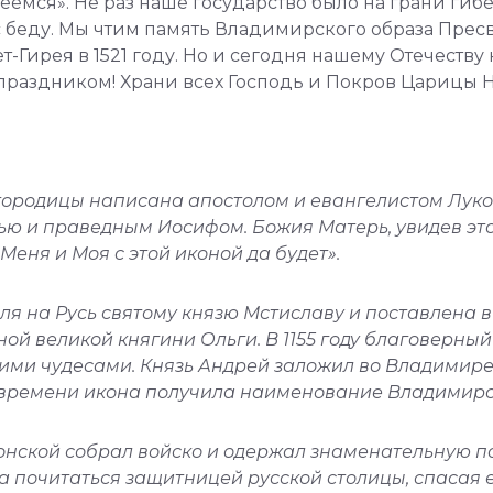
деемся». Не раз наше государство было на грани ги
с беду. Мы чтим память Владимирского образа Прес
т-Гирея в 1521 году. Но и сегодня нашему Отечеств
 праздником! Храни всех Господь и Покров Царицы 
родицы написана апостолом и евангелистом Лукой 
ю и праведным Иосифом. Божия Матерь, увидев это
Меня и Моя с этой иконой да будет».
поля на Русь святому князю Мстиславу и поставлена
ной великой княгини Ольги. В 1155 году благоверны
ими чудесами. Князь Андрей заложил во Владимире
о времени икона получила наименование Владимирс
й Донской собрал войско и одержал знаменательную 
 почитаться защитницей русской столицы, спасая е