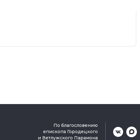
По благословению
епископа Городецкого
и Ветлужского Парамона