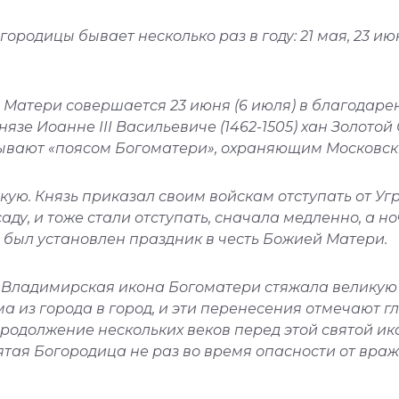
дицы бывает несколько раз в году: 21 мая, 23 июня
Матери совершается 23 июня (6 июля) в благодаре
нязе Иоанне III Васильевиче (1462-1505) хан Золот
зывают «поясом Богоматери», охраняющим Московск
ую. Князь приказал своим войскам отступать от Угр
аду, и тоже стали отступать, сначала медленно, а 
 был установлен праздник в честь Божией Матери.
Владимирская икона Богоматери стяжала великую с
 из города в город, и эти перенесения отмечают 
продолжение нескольких веков перед этой святой и
ятая Богородица не раз во время опасности от вра