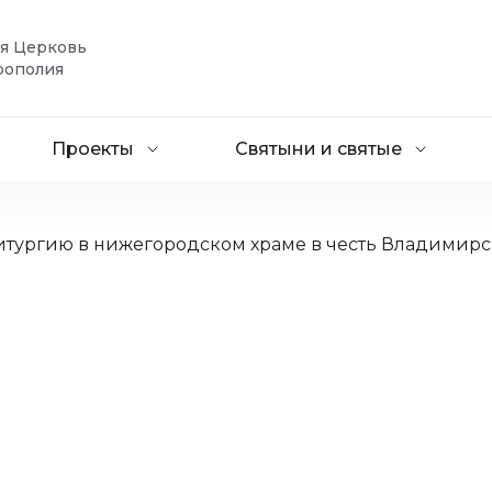
ая Церковь
рополия
Проекты
Святыни и святые