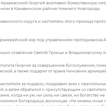
Арзамасский Георгий возглавил Божественную литу
ном в Канавинском районе Нижнего Новгорода.
винского округа и настоятель этого прихода прот
рхиерейский хор под управлением протодиакона А
ршил славление Святой Троице и Владимирскому о
олита Георгия за совершенное богослужение, поже
сной, а также подарил от храма Чиновник архиере
астоятеля за подарок, поздравил всех с престольн
, а затем обратился к присутствующим со святител
ремя, когда ни ум, ни сила, ни связи, ни богатство 
, и молимся Богородице, восклицая: «Не имамы ины