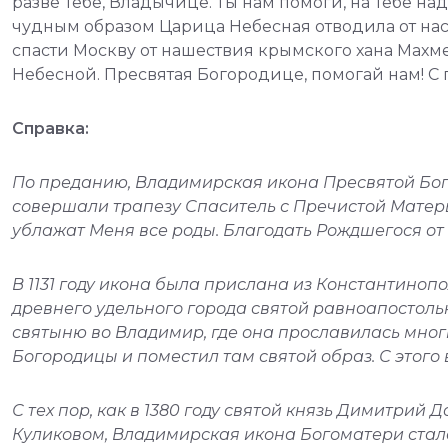
разве Тебе, Владычице. Ты нам помоги, на Тебе на
чудным образом Царица Небесная отводила от на
спасти Москву от нашествия крымского хана Махме
Небесной. Пресвятая Богородице, помогай нам! С
Справка:
По преданию, Владимирская икона Пресвятой Бого
совершали трапезу Спаситель с Пречистой Матерь
ублажат Меня все роды. Благодать Рождшегося от 
В 1131 году икона была прислана из Константино
древнего удельного города святой равноапостоль
святыню во Владимир, где она прославилась мног
Богородицы и поместил там святой образ. С этог
С тех пор, как в 1380 году святой князь Димитри
Куликовом, Владимирская икона Богоматери стала