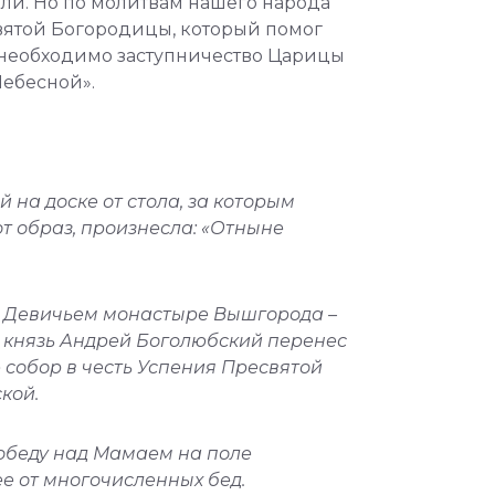
бели. Но по молитвам нашего народа
вятой Богородицы, который помог
у необходимо заступничество Царицы
Небесной».
на доске от стола, за которым
т образ, произнесла: «Отныне
 в Девичьем монастыре Вышгорода –
й князь Андрей Боголюбский перенес
 собор в честь Успения Пресвятой
кой.
победу над Мамаем на поле
е от многочисленных бед.