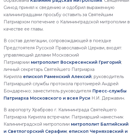
образована
Калининградская митрополия
. Священный
Синод принял к сведению и одобрил выраженную
калининградцами просьбу оставить за Святейшим
Патриархом попечение о Калининградской митрополии в
качестве ее главы.
В состав делегации, сопровождающей в поездке
Предстоятеля Русской Православной Церкви, входят:
управляющий делами Московский
Патриархии
митрополит Воскресенский Григорий
;
личный секретарь Святейшего Патриарха
Кирилла
епископ Раменский Алексий
; руководитель
Патриаршей службы протокола протоиерей Андрей
Бондаренко; заместитель руководителя
Пресс-службы
Патриарха Московского и всея Руси
Н.И. Державин.
В аэропорту Храброво г. Калининграда Святейшего
Патриарха Кирилла встречали: Патриарший наместник
Калининградской митрополии
митрополит Балтийский
и Светлогорский Серафим
;
епископ Черняховский и