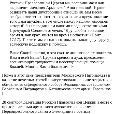
Русской Православной Церкви мы воспринимаем как
выражение желания Армянской Апостольской Церкви
развивать наши двусторонние отношения. Мы несем
особую ответственность за сохранение и преумножение
того дара дружбы, в том числе между нашими народами,
который был передан нам нашими предшественниками.
Премудрый Соломон отмечал: "Друг любит во всякое
время и, как брат, явится во время несчастия" (Прит.
17:17). Также и мы сегодня готовы оказывать друг другу
всяческую поддержку и помощь.
Ваше Святейшество, в эти святые дни позвольте пожелать
Вам и всей Вашей Церкви крепости духа, преодоления
возникающих трудностей и неоскудевающей помощи
Божией. Многая Вам и благая лета!»
Позже в этот день представители Московского Патриархата в
качестве почетных гостей присутствовали на чине открытия и
обновления кафедрального собора Эчмиадзина, совершенном
Верховным Патриархом и Католикосом всех армян Гарегином
II.
28 сентября делегация Русской Православной Церкви вместе с
представителями армянского духовенства и гостями
Первопрестольного святого Эчмиадзина посетила