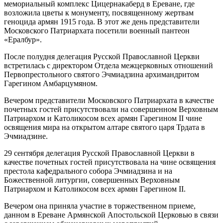
мемориальный комплекс Цицернакаберд в Ереване, где
возложила цветы к монументу, посвященному жертвам
геноцида армян 1915 года. В этот же день представители
Московского Патриархата посетили военный пантеон
«Ералбур».
После полудня делегация Русской Православной Церкви
встретилась с директором Отдела межцерковных отношений
Первопрестольного святого Эчмиадзина архимандритом
Гарегином Амбарцумяном.
Вечером представители Московского Патриархата в качестве
почетных гостей присутствовали на совершенном Верховным
Патриархом и Католикосом всех армян Гарегином II чине
освящения мира на открытом алтаре святого царя Трдата в
Эчмиадзине.
29 сентября делегация Русской Православной Церкви в
качестве почетных гостей присутствовала на чине освящения
престола кафедрального собора Эчмиадзина и на
Божественной литургии, совершенных Верховным
Патриархом и Католикосом всех армян Гарегином II.
Вечером она приняла участие в торжественном приеме,
данном в Ереване Армянской Апостольской Церковью в связи