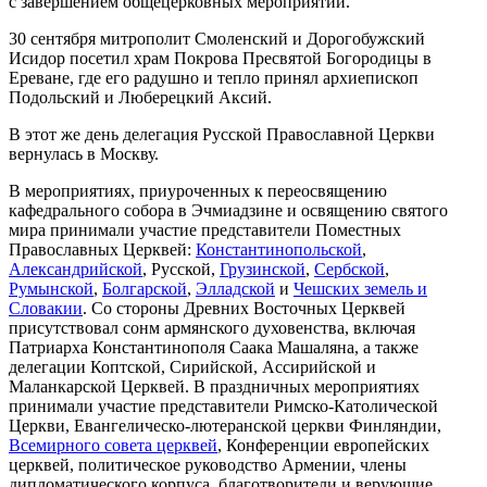
с завершением общецерковных мероприятий.
30 сентября митрополит Смоленский и Дорогобужский
Исидор посетил храм Покрова Пресвятой Богородицы в
Ереване, где его радушно и тепло принял архиепископ
Подольский и Люберецкий Аксий.
В этот же день делегация Русской Православной Церкви
вернулась в Москву.
В мероприятиях, приуроченных к переосвящению
кафедрального собора в Эчмиадзине и освящению святого
мира принимали участие представители Поместных
Православных Церквей:
Константинопольской
,
Александрийской
, Русской,
Грузинской
,
Сербской
,
Румынской
,
Болгарской
,
Элладской
и
Чешских земель и
Словакии
. Со стороны Древних Восточных Церквей
присутствовал сонм армянского духовенства, включая
Патриарха Константинополя Саака Машаляна, а также
делегации Коптской, Сирийской, Ассирийской и
Маланкарской Церквей. В праздничных мероприятиях
принимали участие представители Римско-Католической
Церкви, Евангелическо-лютеранской церкви Финляндии,
Всемирного совета церквей
, Конференции европейских
церквей, политическое руководство Армении, члены
дипломатического корпуса, благотворители и верующие