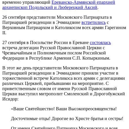
временно управляющий
Ереванско-Армянской епархией
архиепископ Подольский и Люберецкий Аксий
.
26 сентября представители Московского Патриархата в
Патриаршей резиденции в Эчмиадзине
встретились
с
Верховным Патриархом и Католикосом всех армян Гарегином
II.
27 сентября в Посольстве России в Ереване
состоялась
встреча делегации Русской Православной Церкви с
Чрезвычайным и Полномочным послом Российской
Федерации в Республике Армения С.П. Копыркиным.
В этот же день представители Московского Патриархата в
Патриаршей резиденции в Эчмиадзине приняли участие в
торжественной встрече Католикоса всех армян с делегациями
различных Церквей, прибывшими на мероприятие. С
приветственным словом от имени Русской Православной
Церкви выступил митрополит Смоленский и Дорогобужский
Исидор:
«Ваше Святейшество! Ваши Высокопреосвященства!
Досточтимые отцы! Дорогие во Христе братья и сестры!
От имени Святейшего Патриарха Московского и всея