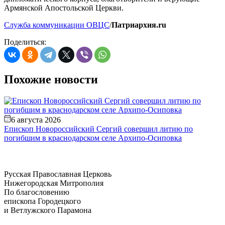
Армянской Апостольской Церкви.
Служба коммуникации ОВЦС
/
Патриархия.ru
Поделиться:
Похожие новости
6 августа 2026
Епископ Новороссийский Сергий совершил литию по
погибшим в краснодарском селе Архипо-Осиповка
О
В
Русская Православная Церковь
Нижегородская Митрополия
По благословению
епископа Городецкого
и Ветлужского Парамона