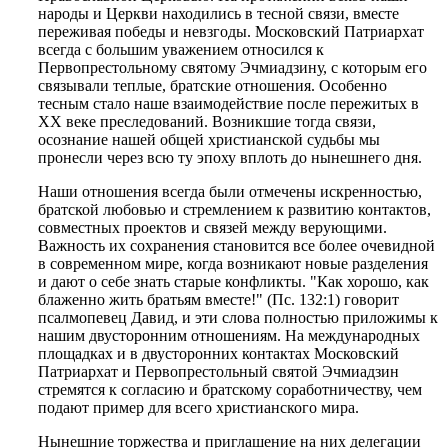
народы и Церкви находились в тесной связи, вместе
переживая победы и невзгоды. Московский Патриархат
всегда с большим уважением относился к
Первопрестольному святому Эчмиадзину, с которым его
связывали теплые, братские отношения. Особенно
тесным стало наше взаимодействие после пережитых в
XX веке преследований. Возникшие тогда связи,
осознание нашей общей христианской судьбы мы
пронесли через всю ту эпоху вплоть до нынешнего дня.
Наши отношения всегда были отмечены искренностью,
братской любовью и стремлением к развитию контактов,
совместных проектов и связей между верующими.
Важность их сохранения становится все более очевидной
в современном мире, когда возникают новые разделения
и дают о себе знать старые конфликты. "Как хорошо, как
блаженно жить братьям вместе!" (Пс. 132:1) говорит
псалмопевец Давид, и эти слова полностью приложимы к
нашим двусторонним отношениям. На международных
площадках и в двусторонних контактах Московский
Патриархат и Первопрестольный святой Эчмиадзин
стремятся к согласию и братскому соработничеству, чем
подают пример для всего христианского мира.
Нынешние торжества и приглашение на них делегации