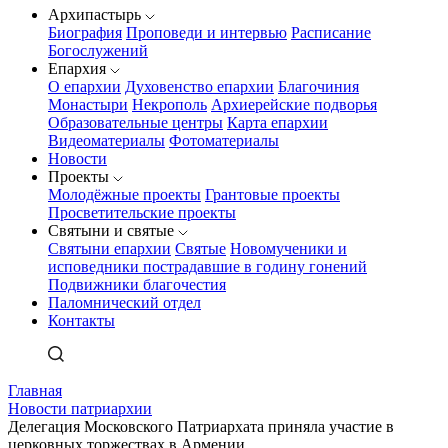
Архипастырь
Биография
Проповеди и интервью
Расписание
Богослужений
Епархия
О епархии
Духовенство епархии
Благочиния
Монастыри
Некрополь
Архиерейские подворья
Образовательные центры
Карта епархии
Видеоматериалы
Фотоматериалы
Новости
Проекты
Молодёжные проекты
Грантовые проекты
Просветительские проекты
Святыни и святые
Святыни епархии
Святые
Новомученики и
исповедники пострадавшие в годину гонений
Подвижники благочестия
Паломнический отдел
Контакты
Главная
Новости патриархии
Делегация Московского Патриархата приняла участие в
церковных торжествах в Армении