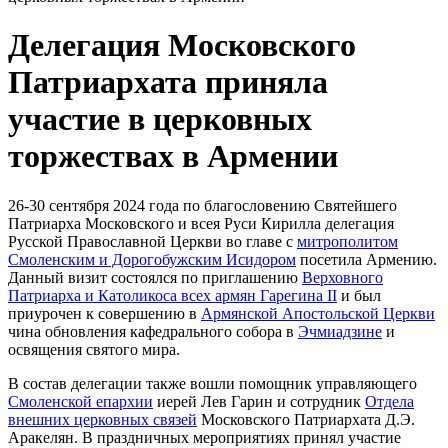
Делегация Московского
Патриархата приняла
участие в церковных
торжествах в Армении
26-30 сентября 2024 года по благословению Святейшего
Патриарха Московского и всея Руси Кирилла делегация
Русской Православной Церкви во главе с
митрополитом
Смоленским и Дорогобужским Исидором
посетила Армению.
Данный визит состоялся по приглашению
Верховного
Патриарха и Католикоса всех армян Гарегина II
и был
приурочен к совершению в
Армянской Апостольской Церкви
чина обновления кафедрального собора в
Эчмиадзине
и
освящения святого мира.
В состав делегации также вошли помощник управляющего
Смоленской епархии
иерей Лев Гарин и сотрудник
Отдела
внешних церковных связей
Московского Патриархата Д.Э.
Аракелян. В праздничных мероприятиях принял участие