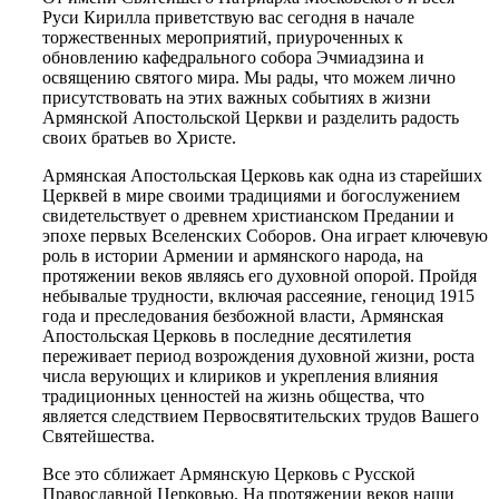
Руси Кирилла приветствую вас сегодня в начале
торжественных мероприятий, приуроченных к
обновлению кафедрального собора Эчмиадзина и
освящению святого мира. Мы рады, что можем лично
присутствовать на этих важных событиях в жизни
Армянской Апостольской Церкви и разделить радость
своих братьев во Христе.
Армянская Апостольская Церковь как одна из старейших
Церквей в мире своими традициями и богослужением
свидетельствует о древнем христианском Предании и
эпохе первых Вселенских Соборов. Она играет ключевую
роль в истории Армении и армянского народа, на
протяжении веков являясь его духовной опорой. Пройдя
небывалые трудности, включая рассеяние, геноцид 1915
года и преследования безбожной власти, Армянская
Апостольская Церковь в последние десятилетия
переживает период возрождения духовной жизни, роста
числа верующих и клириков и укрепления влияния
традиционных ценностей на жизнь общества, что
является следствием Первосвятительских трудов Вашего
Святейшества.
Все это сближает Армянскую Церковь с Русской
Православной Церковью. На протяжении веков наши