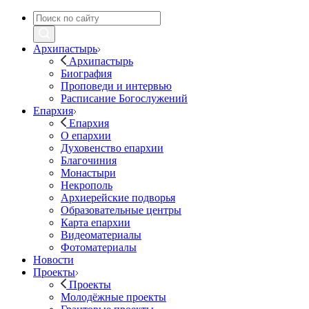
Архипастырь
Архипастырь
Биография
Проповеди и интервью
Расписание Богослужений
Епархия
Епархия
О епархии
Духовенство епархии
Благочиния
Монастыри
Некрополь
Архиерейские подворья
Образовательные центры
Карта епархии
Видеоматериалы
Фотоматериалы
Новости
Проекты
Проекты
Молодёжные проекты