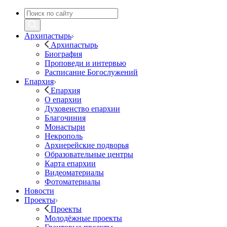
Архипастырь
Архипастырь
Биография
Проповеди и интервью
Расписание Богослужений
Епархия
Епархия
О епархии
Духовенство епархии
Благочиния
Монастыри
Некрополь
Архиерейские подворья
Образовательные центры
Карта епархии
Видеоматериалы
Фотоматериалы
Новости
Проекты
Проекты
Молодёжные проекты