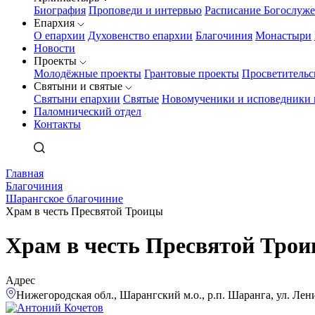
Биография
Проповеди и интервью
Расписание Богослуж
Епархия
О епархии
Духовенство епархии
Благочиния
Монастыри
Новости
Проекты
Молодёжные проекты
Грантовые проекты
Просветительс
Святыни и святые
Святыни епархии
Святые
Новомученики и исповедники 
Паломнический отдел
Контакты
Главная
Благочиния
Шарангское благочиние
Храм в честь Пресвятой Троицы
Храм в честь Пресвятой Тро
Адрес
Нижегородская обл., Шарангский м.о., р.п. Шаранга, ул. Лен