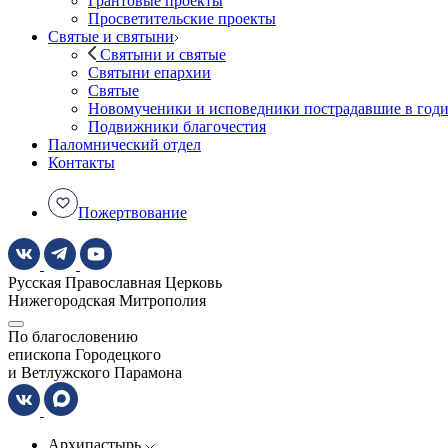
Грантовые проекты
Просветительские проекты
Святые и святыни
Святыни и святые
Святыни епархии
Святые
Новомученики и исповедники пострадавшие в год
Подвижники благочестия
Паломнический отдел
Контакты
Пожертвование
Русская Православная Церковь
Нижегородская Митрополия
По благословению
епископа Городецкого
и Ветлужского Парамона
Архипастырь