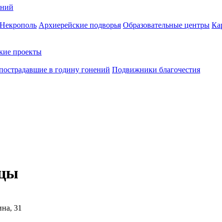
ений
Некрополь
Архиерейские подворья
Образовательные центры
Ка
кие проекты
пострадавшие в годину гонений
Подвижники благочестия
ицы
ина, 31