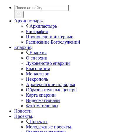
Архипастырь
Архипастырь
Биография
Проповеди и интервью
Расписание Богослужений
Епархия
Епархия
О епархии
Духовенство епархии
Благочиния
Монастыри
Некрополь
Архиерейские подворья
Образовательные центры
Карта епархии
Видеоматериалы
Фотоматериалы
Новости
Проекты
Проекты
Молодёжные проекты