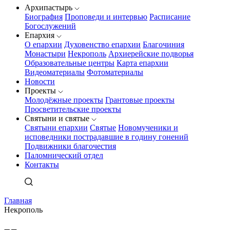
Архипастырь
Биография
Проповеди и интервью
Расписание
Богослужений
Епархия
О епархии
Духовенство епархии
Благочиния
Монастыри
Некрополь
Архиерейские подворья
Образовательные центры
Карта епархии
Видеоматериалы
Фотоматериалы
Новости
Проекты
Молодёжные проекты
Грантовые проекты
Просветительские проекты
Святыни и святые
Святыни епархии
Святые
Новомученики и
исповедники пострадавшие в годину гонений
Подвижники благочестия
Паломнический отдел
Контакты
Главная
Некрополь