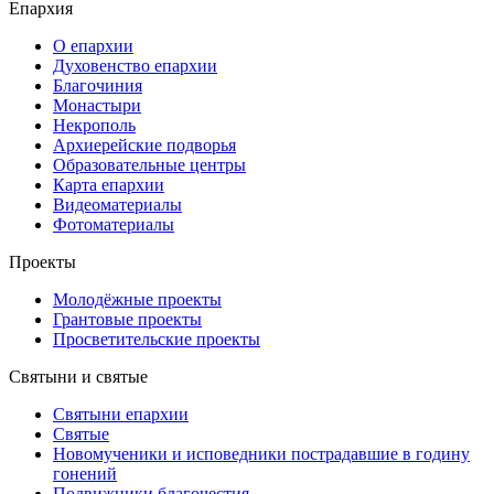
Епархия
О епархии
Духовенство епархии
Благочиния
Монастыри
Некрополь
Архиерейские подворья
Образовательные центры
Карта епархии
Видеоматериалы
Фотоматериалы
Проекты
Молодёжные проекты
Грантовые проекты
Просветительские проекты
Святыни и святые
Святыни епархии
Святые
Новомученики и исповедники пострадавшие в годину
гонений
Подвижники благочестия