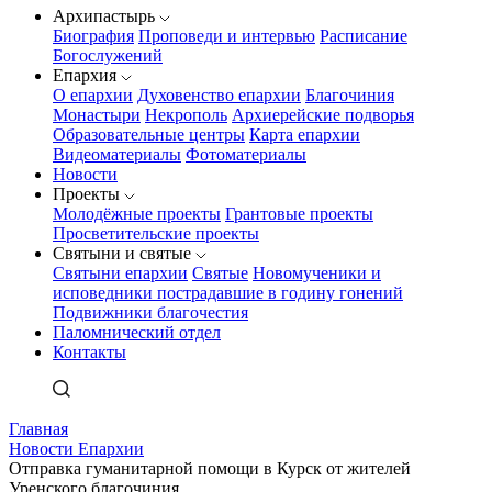
Архипастырь
Биография
Проповеди и интервью
Расписание
Богослужений
Епархия
О епархии
Духовенство епархии
Благочиния
Монастыри
Некрополь
Архиерейские подворья
Образовательные центры
Карта епархии
Видеоматериалы
Фотоматериалы
Новости
Проекты
Молодёжные проекты
Грантовые проекты
Просветительские проекты
Святыни и святые
Святыни епархии
Святые
Новомученики и
исповедники пострадавшие в годину гонений
Подвижники благочестия
Паломнический отдел
Контакты
Главная
Новости Епархии
Отправка гуманитарной помощи в Курск от жителей
Уренского благочиния