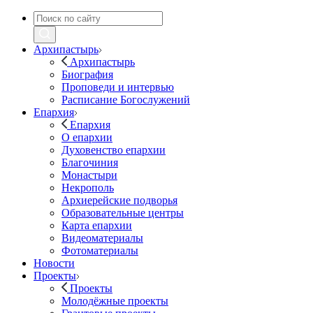
Архипастырь
Архипастырь
Биография
Проповеди и интервью
Расписание Богослужений
Епархия
Епархия
О епархии
Духовенство епархии
Благочиния
Монастыри
Некрополь
Архиерейские подворья
Образовательные центры
Карта епархии
Видеоматериалы
Фотоматериалы
Новости
Проекты
Проекты
Молодёжные проекты