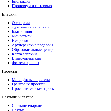
Биография
Проповеди и интервью
Епархия
О епархии
Духовенство епархии
Благочиния
Монастыри
Некрополь
Архиерейские подворья
Образовательные центры
Карта епархии
Видеоматериалы
Фотоматериалы
Проекты
Молодёжные проекты
Грантовые проекты
Просветительские проекты
Святыни и святые
Святыни епархии
Святые