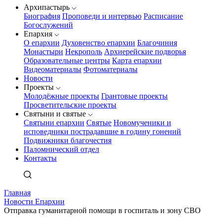
Архипастырь
Биография
Проповеди и интервью
Расписание
Богослужений
Епархия
О епархии
Духовенство епархии
Благочиния
Монастыри
Некрополь
Архиерейские подворья
Образовательные центры
Карта епархии
Видеоматериалы
Фотоматериалы
Новости
Проекты
Молодёжные проекты
Грантовые проекты
Просветительские проекты
Святыни и святые
Святыни епархии
Святые
Новомученики и
исповедники пострадавшие в годину гонений
Подвижники благочестия
Паломнический отдел
Контакты
Главная
Новости Епархии
Отправка гуманитарной помощи в госпиталь и зону СВО