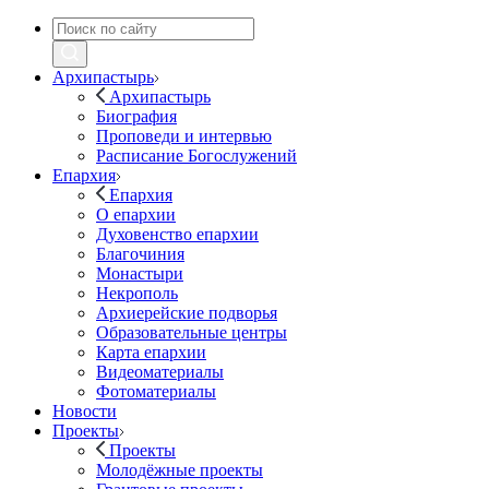
Архипастырь
Архипастырь
Биография
Проповеди и интервью
Расписание Богослужений
Епархия
Епархия
О епархии
Духовенство епархии
Благочиния
Монастыри
Некрополь
Архиерейские подворья
Образовательные центры
Карта епархии
Видеоматериалы
Фотоматериалы
Новости
Проекты
Проекты
Молодёжные проекты