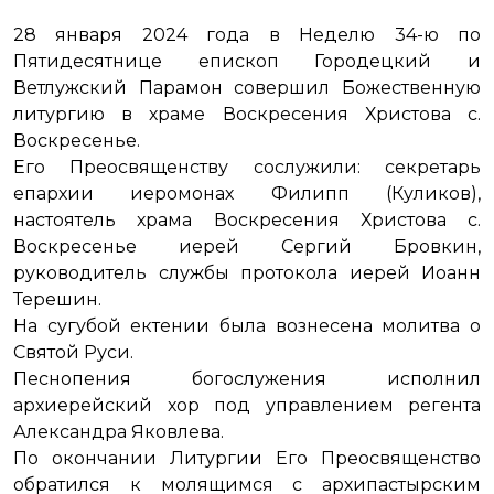
28 января 2024 года в Неделю 34-ю по
Пятидесятнице епископ Городецкий и
Ветлужский Парамон совершил Божественную
литургию в храме Воскресения Христова c.
Воскресенье.
Его Преосвященству сослужили: секретарь
епархии иеромонах Филипп (Куликов),
настоятель храма Воскресения Христова c.
Воскресенье иерей Сергий Бровкин,
руководитель службы протокола иерей Иоанн
Терешин.
На сугубой ектении была вознесена молитва о
Святой Руси.
Песнопения богослужения исполнил
архиерейский хор под управлением регента
Александра Яковлева.
По окончании Литургии Его Преосвященство
обратился к молящимся с архипастырским