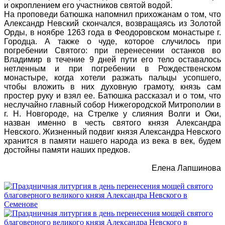
и окроплением его участников святой водой.
На проповеди батюшка напомнил прихожанам о том, что
Александр Невский скончался, возвращаясь из Золотой
Орды, в ноябре 1263 года в Феодоровском монастыре г.
Городца. А также о чуде, которое случилось при
погребении Святого: при перенесении останков во
Владимир в течение 9 дней пути его тело оставалось
нетленным и при погребении в Рождественском
монастыре, когда хотели разжать пальцы усопшего,
чтобы вложить в них духовную грамоту, князь сам
простер руку и взял ее. Батюшка рассказал и о том, что
неслучайно главный собор Нижегородской Митрополии в
г. Н. Новгороде, на Стрелке у слияния Волги и Оки,
назван именно в честь святого князя Александра
Невского. Жизненный подвиг князя Александра Невского
хранится в памяти нашего народа из века в век, будем
достойны памяти наших предков.
Елена Лапшинова