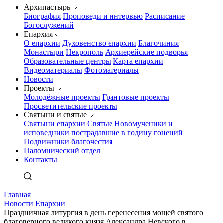
Архипастырь
Биография
Проповеди и интервью
Расписание
Богослужений
Епархия
О епархии
Духовенство епархии
Благочиния
Монастыри
Некрополь
Архиерейские подворья
Образовательные центры
Карта епархии
Видеоматериалы
Фотоматериалы
Новости
Проекты
Молодёжные проекты
Грантовые проекты
Просветительские проекты
Святыни и святые
Святыни епархии
Святые
Новомученики и
исповедники пострадавшие в годину гонений
Подвижники благочестия
Паломнический отдел
Контакты
Главная
Новости Епархии
Праздничная литургия в день перенесения мощей святого
благоверного великого князя Александра Невского в