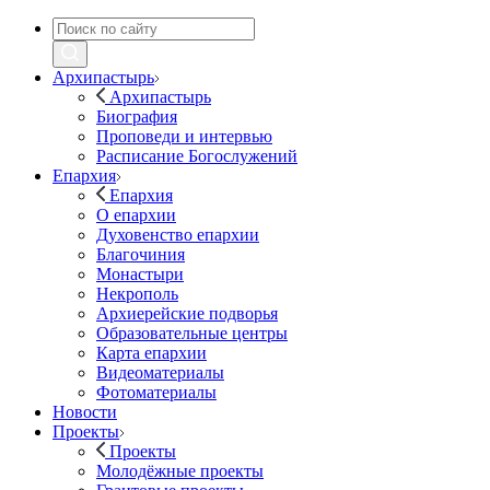
Архипастырь
Архипастырь
Биография
Проповеди и интервью
Расписание Богослужений
Епархия
Епархия
О епархии
Духовенство епархии
Благочиния
Монастыри
Некрополь
Архиерейские подворья
Образовательные центры
Карта епархии
Видеоматериалы
Фотоматериалы
Новости
Проекты
Проекты
Молодёжные проекты