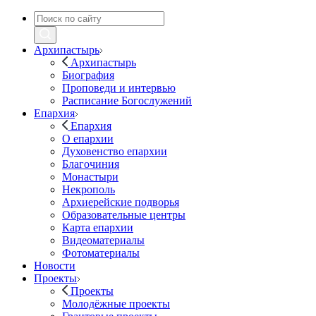
Архипастырь
Архипастырь
Биография
Проповеди и интервью
Расписание Богослужений
Епархия
Епархия
О епархии
Духовенство епархии
Благочиния
Монастыри
Некрополь
Архиерейские подворья
Образовательные центры
Карта епархии
Видеоматериалы
Фотоматериалы
Новости
Проекты
Проекты
Молодёжные проекты