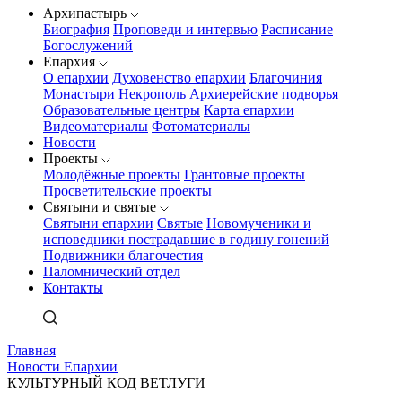
Архипастырь
Биография
Проповеди и интервью
Расписание
Богослужений
Епархия
О епархии
Духовенство епархии
Благочиния
Монастыри
Некрополь
Архиерейские подворья
Образовательные центры
Карта епархии
Видеоматериалы
Фотоматериалы
Новости
Проекты
Молодёжные проекты
Грантовые проекты
Просветительские проекты
Святыни и святые
Святыни епархии
Святые
Новомученики и
исповедники пострадавшие в годину гонений
Подвижники благочестия
Паломнический отдел
Контакты
Главная
Новости Епархии
КУЛЬТУРНЫЙ КОД ВЕТЛУГИ