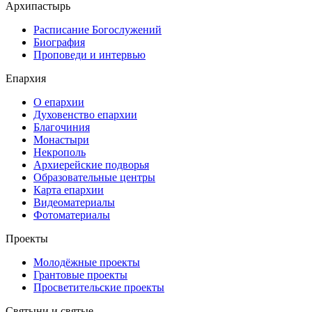
Архипастырь
Расписание Богослужений
Биография
Проповеди и интервью
Епархия
О епархии
Духовенство епархии
Благочиния
Монастыри
Некрополь
Архиерейские подворья
Образовательные центры
Карта епархии
Видеоматериалы
Фотоматериалы
Проекты
Молодёжные проекты
Грантовые проекты
Просветительские проекты
Святыни и святые