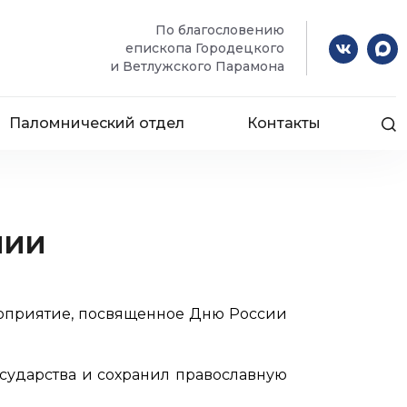
По благословению
епископа Городецкого
и Ветлужского Парамона
Паломнический отдел
Контакты
НИИ
оприятие, посвященное Дню России
осударства и сохранил православную