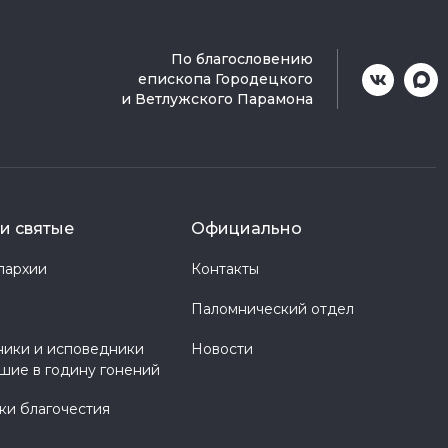
По благословению
епископа Городецкого
и Ветлужского Парамона
и святые
Официально
пархии
Контакты
Паломнический отдел
ики и исповедники
Новости
шие в годину гонений
и благочестия