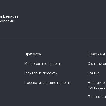
ая Церковь
рополия
Проекты
Святыни 
Молодёжные проекты
Святыни е
Грантовые проекты
Святые
Просветительские проекты
Новомучен
пострадав
Подвижник