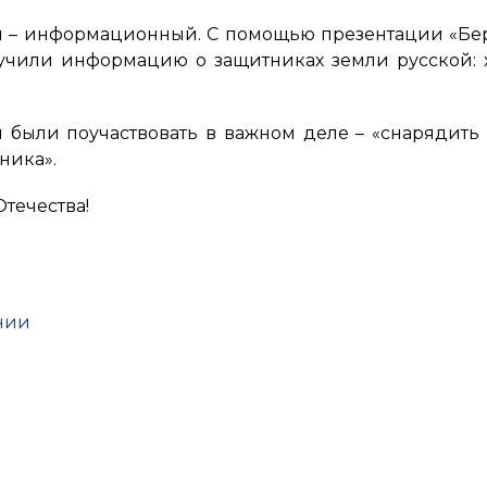
п – информационный. С помощью презентации «Бер
лучили информацию о защитниках земли русской: 
 были поучаствовать в важном деле – «снарядить 
нника».
Отечества!