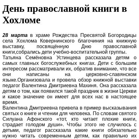
День православной книги в
Хохломе
28 марта
в храме Рождества Пресвятой Богородицы
села Хохлома Ковернинского благочиния на книжную
выставку, посвящённую Дню православной
книги,собрались дети учебно-воспитательной группы.
Татьяна Семёновна Устинцева рассказала детям о
самых главных богослужебных книгах. Дети с большим
интересом рассматривали их, обратив внимание, что все
они написаны на церковно-славянском
языке.Организовала и провела обзор книжной выставки
педагог Валентина Дмитриевна Махиня. Она рассказала
детям о том, как появился такой праздник в жизни Церкви
и какое значение он имеет для всех нас в настоящее
время.
Валентина Дмитриевна привела в пример высказывания
святых о книге и чтении для человека. По словам святого
Силуана Афонского «тот, кто читает плохие книги,
страдает голодом души». Чтобы этого не случилось с
детьми, педагог рассказала какие книги обязательно
нужно читать современным детям, как правильно их