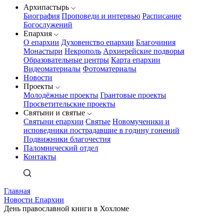
Архипастырь
Биография
Проповеди и интервью
Расписание
Богослужений
Епархия
О епархии
Духовенство епархии
Благочиния
Монастыри
Некрополь
Архиерейские подворья
Образовательные центры
Карта епархии
Видеоматериалы
Фотоматериалы
Новости
Проекты
Молодёжные проекты
Грантовые проекты
Просветительские проекты
Святыни и святые
Святыни епархии
Святые
Новомученики и
исповедники пострадавшие в годину гонений
Подвижники благочестия
Паломнический отдел
Контакты
Главная
Новости Епархии
День православной книги в Хохломе