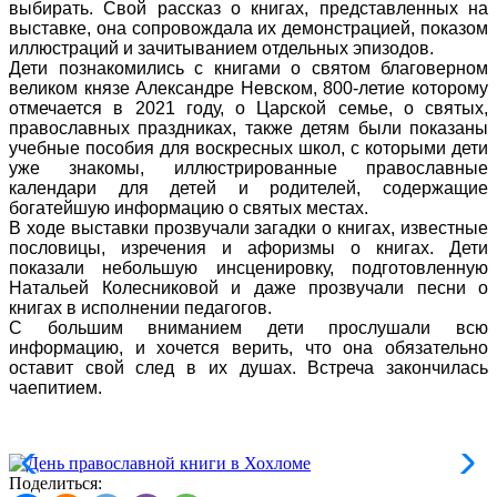
выбирать. Свой рассказ о книгах, представленных на
выставке, она сопровождала их демонстрацией, показом
иллюстраций и зачитыванием отдельных эпизодов.
Дети познакомились с книгами о святом благоверном
великом князе Александре Невском, 800-летие которому
отмечается в 2021 году, о Царской семье, о святых,
православных праздниках, также детям были показаны
учебные пособия для воскресных школ, с которыми дети
уже знакомы, иллюстрированные православные
календари для детей и родителей, содержащие
богатейшую информацию о святых местах.
В ходе выставки прозвучали загадки о книгах, известные
пословицы, изречения и афоризмы о книгах. Дети
показали небольшую инсценировку, подготовленную
Натальей Колесниковой и даже прозвучали песни о
книгах в исполнении педагогов.
С большим вниманием дети прослушали всю
информацию, и хочется верить, что она обязательно
оставит свой след в их душах. Встреча закончилась
чаепитием.
Поделиться: