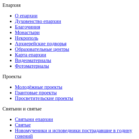
Епархия
О епархии
Духовенство епархии
Благочиния
Монастыри
Некрополь
Архиерейские подворья
Образовательные центры
Карта епархии
Видеоматериалы
Фотоматериалы
Проекты
Молодёжные проекты
Грантовые проекты
Просветительские проекты
Святыни и святые
Святыни епархии
Святые
Новомученики и исповедники пострадавшие в годину
гонений