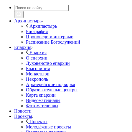
Архипастырь
Архипастырь
Биография
Проповеди и интервью
Расписание Богослужений
Епархия
Епархия
О епархии
Духовенство епархии
Благочиния
Монастыри
Некрополь
Архиерейские подворья
Образовательные центры
Карта епархии
Видеоматериалы
Фотоматериалы
Новости
Проекты
Проекты
Молодёжные проекты