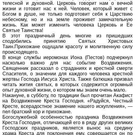
телесной и духовной. Церковь говорит нам о вечной
жизни и готовит нас к ней. Человек, который живет с
Богом в душе, не только подготовит себя к Царствию
небесному, но и на земле проживет замечательную
жизнь. Как может изменить человека Церковь и Ее
Святые Таинства!
В этот праздничный день многие из пришедших
сподобились принятию Святых Христовых
Таин.Прихожане ощущали красоту и молитвенную силу
происходящего.
В конце службы иеромонах Иона (Пестов) подчеркнул
насколько важно для нас событие Воздвижения.
Священник рассказал о страданиях и крестной смерти
Спасителя, о значении для каждого человека крестной
жертвы Господа Иисуса Христа. Также батюшка призвал
читать жития святых, в которых содержится огромный
опыт духовной жизни, о котором мы знаем очень мало.
Накануне, в субботу, по традиции был прочитан Акафист
на Воздвижение Креста Господня. «Радуйся, Честный
Кресте, всерадостное знамение нашего искупления», —
пел братский хор и прихожане.
Богослужебной особенностью праздника Воздвижения
Креста Господня, отличающей его в ряду других великих
Господских праздников, является вынос на средину
храма Креста для поклонения ему, совершается он по