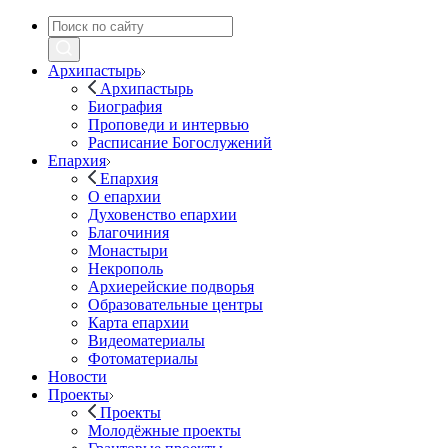
Архипастырь
Архипастырь
Биография
Проповеди и интервью
Расписание Богослужений
Епархия
Епархия
О епархии
Духовенство епархии
Благочиния
Монастыри
Некрополь
Архиерейские подворья
Образовательные центры
Карта епархии
Видеоматериалы
Фотоматериалы
Новости
Проекты
Проекты
Молодёжные проекты