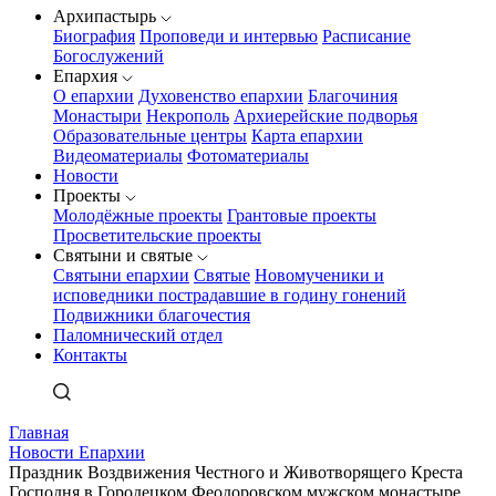
Архипастырь
Биография
Проповеди и интервью
Расписание
Богослужений
Епархия
О епархии
Духовенство епархии
Благочиния
Монастыри
Некрополь
Архиерейские подворья
Образовательные центры
Карта епархии
Видеоматериалы
Фотоматериалы
Новости
Проекты
Молодёжные проекты
Грантовые проекты
Просветительские проекты
Святыни и святые
Святыни епархии
Святые
Новомученики и
исповедники пострадавшие в годину гонений
Подвижники благочестия
Паломнический отдел
Контакты
Главная
Новости Епархии
Праздник Воздвижения Честного и Животворящего Креста
Господня в Городецком Феодоровском мужском монастыре