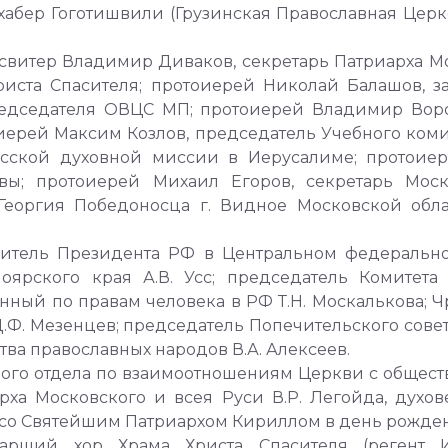
абер Гоготишвили (Грузинская Православная Церк
витер Владимир Диваков, секретарь Патриарха Мос
риста Спасителя; протоиерей Николай Балашов, з
редседателя ОВЦС МП; протоиерей Владимир Воро
оиерей Максим Козлов, председатель Учебного ком
усской духовной миссии в Иерусалиме; протоиер
вы; протоиерей Михаил Егоров, секретарь Моск
 Георгия Победоносца г. Видное Московской обла
витель Президента РФ в Центральном федеральном
асноярского края А.В. Усс; председатель Комите
нный по правам человека в РФ Т.Н. Москалькова;
Ф. Мезенцев; председатель Попечительского совет
а православных народов В.А. Алексеев.
ного отдела по взаимоотношениям Церкви с общес
рха Московского и всея Руси В.Р. Легойда, духо
со Святейшим Патриархом Кириллом в день рожден
рший хор Храма Христа Спасителя (регент И.