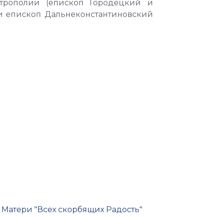
трополии (епископ Городецкий и
и епископ Дальнеконстантиновский