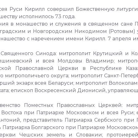
сея Руси Кирилл совершил Божественную литург
йшеству исполнилось 73 года.
ения в монашество и служения в священном сане 
инградским и Новгородским Никодимом (Ротовым)
ашество с наречением имени Кирилл. 7 апреля им
ы Священного Синода: митрополит Крутицкий и 
ишиневский и всея Молдовы Владимир; митропо
сской Православной Церкви в Республике Каза
го митрополичьего округа; митрополит Санкт-Пете
рший экзарх всея Беларуси; митрополит Волоколам
хата; епископ Воскресенский Дионисий, управляю
овенство Поместных Православных Церквей: ми
 Востока при Патриархе Московском и всея Руси;
нтоний, представитель Патриарха Сербского при 
ь Патриарха Болгарского при Патриархе Московско
Церкви Чешских земель и Словакии; протоиере