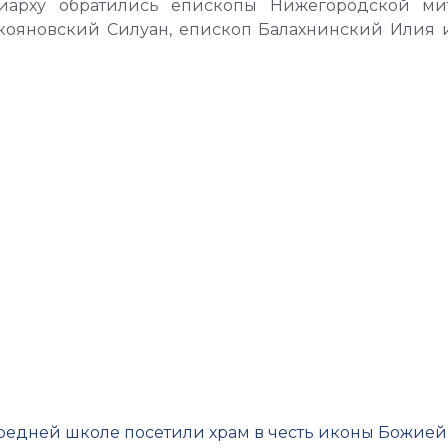
иарху обратились епископы Нижегородской ми
укояновский Силуан, епископ Балахнинский Илия 