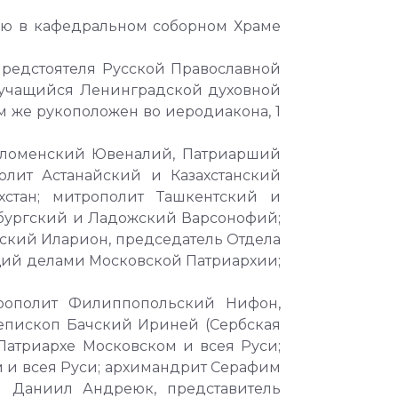
ию в кафедральном соборном Храме
Предстоятеля Русской Православной
 учащийся Ленинградской духовной
 же рукоположен во иеродиакона, 1
Коломенский Ювеналий, Патриарший
лит Астанайский и Казахстанский
хстан; митрополит Ташкентский и
рбургский и Ладожский Варсонофий;
ский Иларион, председатель Отдела
щий делами Московской Патриархии;
трополит Филиппопольский Нифон,
 епископ Бачский Ириней (Сербская
Патриархе Московском и всея Руси;
м и всея Руси; архимандрит Серафим
й Даниил Андреюк, представитель