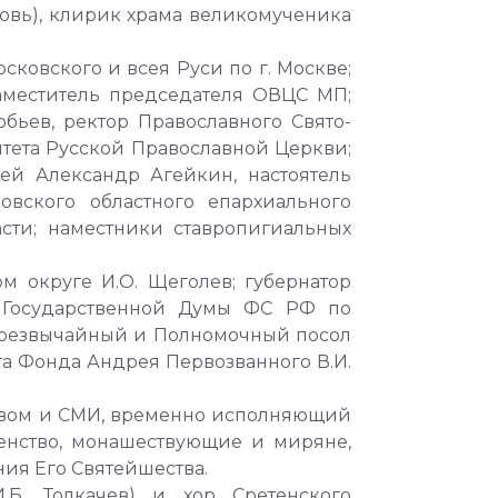
овь), клирик храма великомученика
ковского и всея Руси по г. Москве;
аместитель председателя ОВЦС МП;
бьев, ректор Православного Свято-
итета Русской Православной Церкви;
ей Александр Агейкин, настоятель
овского областного епархиального
сти; наместники ставропигиальных
 округе И.О. Щеголев; губернатор
та Государственной Думы ФС РФ по
 Чрезвычайный и Полномочный посол
а Фонда Андрея Первозванного В.И.
твом и СМИ, временно исполняющий
венство, монашествующие и миряне,
ия Его Святейшества.
Б. Толкачев) и хор Сретенского