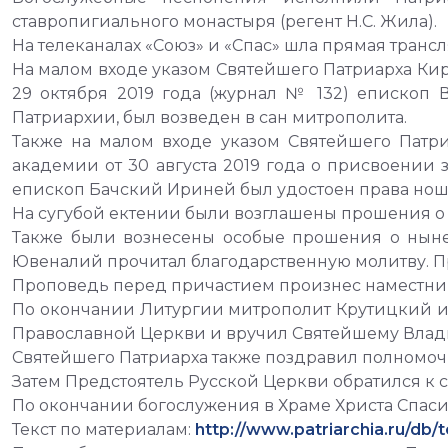
ставропигиального монастыря (регент Н.С. Жила).
На телеканалах «Союз» и «Спас» шла прямая тран
На малом входе указом Святейшего Патриарха Ки
29 октября 2019 года (журнал № 132) епископ
Патриархии, был возведен в сан митрополита.
Также на малом входе указом Святейшего Патр
академии от 30 августа 2019 года о присвоении
епископ Бачский Ириней был удостоен права ноше
На сугубой ектении были возглашены прошения о
Также были вознесены особые прошения о нын
Ювеналий прочитал благодарственную молитву. П
Проповедь перед причастием произнес наместни
По окончании Литургии митрополит Крутицкий 
Православной Церкви и вручил Святейшему Владык
Святейшего Патриарха также поздравил полномоч
Затем Предстоятель Русской Церкви обратился к 
По окончании богослужения в Храме Христа Спаси
Текст по материалам:
http://www.patriarchia.ru/db/