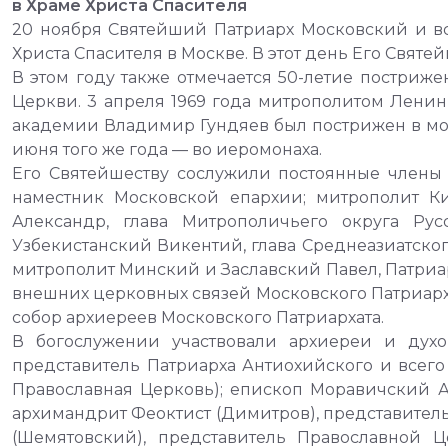
в Храме Христа Спасителя
20 ноября Святейший Патриарх Московский и в
Христа Спасителя в Москве. В этот день Его Святе
В этом году также отмечается 50-летие постриж
Церкви. 3 апреля 1969 года митрополитом Лен
академии Владимир Гундяев был пострижен в мон
июня того же года — во иеромонаха.
Его Святейшеству сослужили постоянные член
наместник Московской епархии; митрополит К
Александр, глава Митрополичьего округа Ру
Узбекистанский Викентий, глава Среднеазиатско
митрополит Минский и Заславский Павел, Патриа
внешних церковных связей Московского Патриар
собор архиереев Московского Патриархата.
В богослужении участвовали архиереи и дух
представитель Патриарха Антиохийского и всего
Православная Церковь); епископ Моравичский А
архимандрит Феоктист (Димитров), представител
(Шемятовский), представитель Православной 