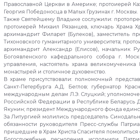
Православной Церкви в Америке; протоиерей Ках
Георгия Победоносца в Малых Грузинах г. Москвы.
Также Святейшему Владыке сослужили: протопрес
протоиерей Михаил Рязанцев, ключарь Храма Х
архимандрит Филарет (Булеков), заместитель п
Тихоновского гуманитарного университета; прот
архимандрит Александр (Елисов), начальник Р
Богоявленского кафедрального собора г. Моск
управления, настоятель храма великомученика
монастырей и столичное духовенство.
В храме присутствовали: полномочный предста
Санкт-Петербурга А.Д. Беглов; губернатор Кр
международным делам Л.Э. Слуцкий; уполномоче
Российской Федерации в Республике Беларусь Д.
Якунин; президент Международного фонда единств
За Литургией молились председатель Синодаль
обязанности руководителя Пресс-службы Патриа
пришедшие в Храм Христа Спасителя помолиться 
Богослужебные песнопения исполнили Патриа