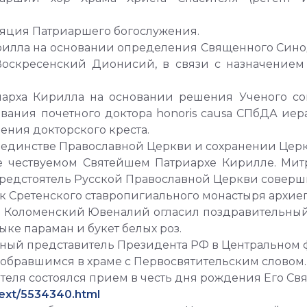
сляция Патриаршего богослужения.
рилла на основании определения Священного Сино
 Воскресенский Дионисий, в связи с назначени
иарха Кирилла на основании решения Ученого сов
 звания почетного доктора honoris causa СПбДА и
ния докторского креста.
 единстве Православной Церкви и сохранении Церк
е чествуемом Святейшем Патриархе Кирилле. Ми
редстоятель Русской Православной Церкви соверши
к Сретенского ставропигиального монастыря архи
и Коломенский Ювеналий огласил поздравительный
е параман и букет белых роз.
ный представитель Президента РФ в Центральном ф
собравшимся в храме с Первосвятительским словом.
теля состоялся прием в честь дня рождения Его Свя
text/5534340.html