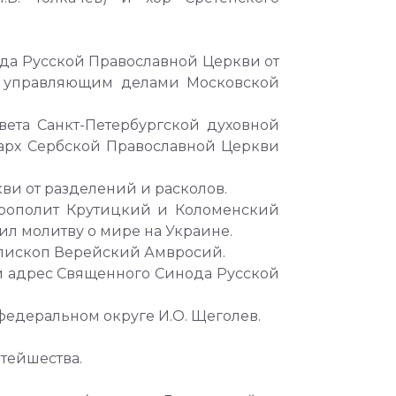
да Русской Православной Церкви от
ем управляющим делами Московской
ета Санкт-Петербургской духовной
ерарх Сербской Православной Церкви
ви от разделений и расколов.
трополит Крутицкий и Коломенский
л молитву о мире на Украине.
епископ Верейский Амвросий.
 адрес Священного Синода Русской
едеральном округе И.О. Щеголев.
тейшества.