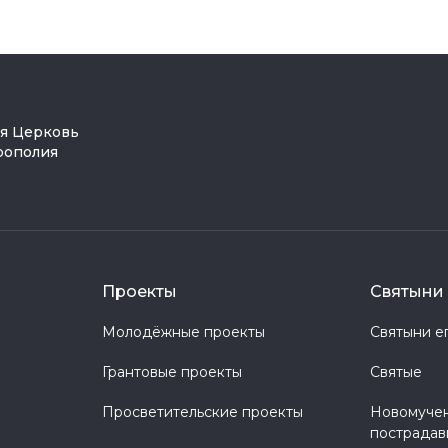
ая Церковь
рополия
Проекты
Святыни 
Молодёжные проекты
Святыни е
Грантовые проекты
Святые
Просветительские проекты
Новомучен
пострадав