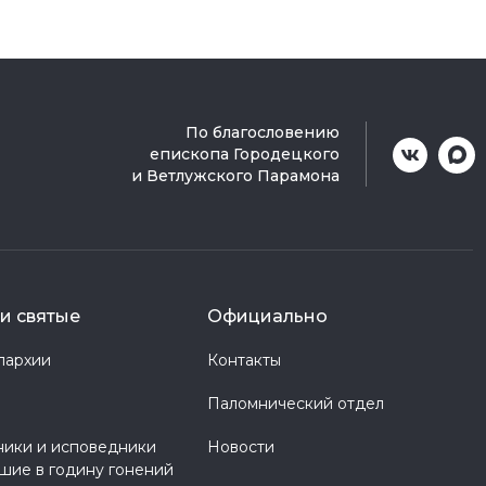
По благословению
епископа Городецкого
и Ветлужского Парамона
и святые
Официально
пархии
Контакты
Паломнический отдел
ики и исповедники
Новости
шие в годину гонений