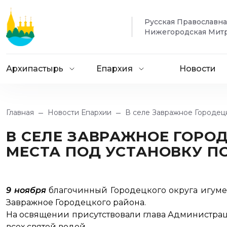
Русская Православн
Нижегородская Мит
Архипастырь
Епархия
Новости
Главная
Новости Епархии
В селе Завражное Городец
В СЕЛЕ ЗАВРАЖНОЕ ГОРО
МЕСТА ПОД УСТАНОВКУ П
9 ноября
благочинный Городецкого округа игумен
Завражное Городецкого района.
На освящении присутствовали глава Администрац
всех святой водой.