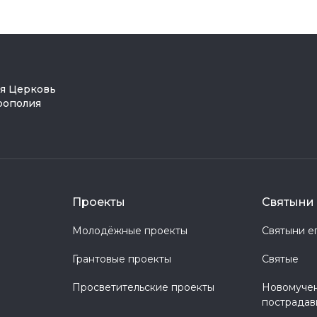
ая Церковь
рополия
Проекты
Святыни 
Молодёжные проекты
Святыни е
Грантовые проекты
Святые
Просветительские проекты
Новомучен
пострадав