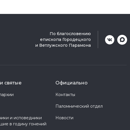
По благословению
епископа Городецкого
и Ветлужского Парамона
и святые
Официально
пархии
Контакты
Паломнический отдел
ики и исповедники
Новости
шие в годину гонений