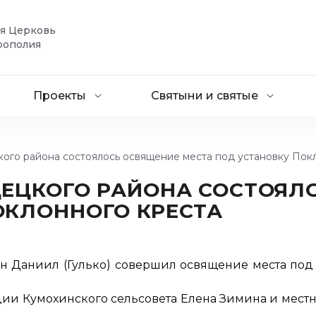
ая Церковь
рополия
Проекты
Святыни и святые
кого района состоялось освящение места под установку Пок
ДЕЦКОГО РАЙОНА СОСТОЯЛ
ОКЛОННОГО КРЕСТА
 Даниил (Гулько) совершил освящение места под у
ии Кумохинского сельсовета Елена Зимина и мест