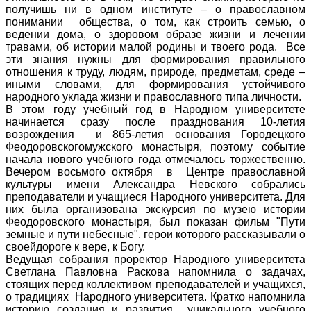
получишь ни в одном институте – о православном
понимании общества, о том, как строить семью, о
ведении дома, о здоровом образе жизни и лечении
травами, об истории малой родины и твоего рода. Все
эти знания нужны для формирования правильного
отношения к труду, людям, природе, предметам, среде –
иными словами, для формирования устойчивого
народного уклада жизни и православного типа личности.
В этом году учебный год в Народном университете
начинается сразу после празднования 10-летия
возрождения и 865-летия основания Городецкого
Феодоровскогомужского монастыря, поэтому событие
начала нового учебного года отмечалось торжественно.
Вечером восьмого октября в Центре православной
культуры имени Александра Невского собрались
преподаватели и учащиеся Народного университета. Для
них была организована экскурсия по музею истории
Феодоровского монастыря, был показан фильм "Пути
земные и пути небесные", герои которого рассказывали о
своейдороге к вере, к Богу.
Ведущая собрания проректор Народного университета
Светлана Павловна Раскова напомнила о задачах,
стоящих перед коллективом преподавателей и учащихся,
о традициях Народного университета. Кратко напомнила
историю создания и развития уникального учебного