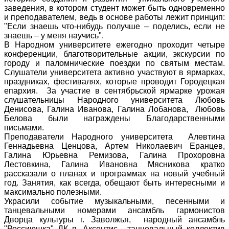
заведения, в котором студент может быть одновременно
и преподавателем, ведь в основе работы лежит принцип:
"Если знаешь что-нибудь получше – поделись, если не
знаешь – у меня научись".
В Народном университете ежегодно проходит четыре
конференции, благотворительные акции, экскурсии по
городу и паломнические поездки по святым местам.
Слушатели университета активно участвуют в ярмарках,
праздниках, фестивалях, которые проводит Городецкая
епархия. За участие в сентябрьской ярмарке урожая
слушательницы Народного университета Любовь
Денисова, Галина Иванова, Галина Лобанова, Любовь
Белова были награждены Благодарственными
письмами.
Преподаватели Народного университета Алевтина
Геннадьевна Ценцова, Артем Николаевич Еранцев,
Галина Юрьевна Ремизова, Галина Прохоровна
Лестовкина, Галина Ивановна Мясникова кратко
рассказали о планах и программах на новый учебный
год. Занятия, как всегда, обещают быть интересными и
максимально полезными.
Украсили событие музыкальными, песенными и
танцевальными номерами ансамбль гармонистов
Дворца культуры г. Заволжья, народный ансамбль
"Россиюшка" ДК п. Аксентис, танцевальный коллектив