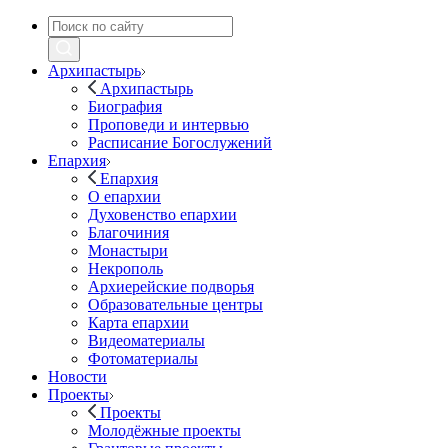
Архипастырь
Архипастырь
Биография
Проповеди и интервью
Расписание Богослужений
Епархия
Епархия
О епархии
Духовенство епархии
Благочиния
Монастыри
Некрополь
Архиерейские подворья
Образовательные центры
Карта епархии
Видеоматериалы
Фотоматериалы
Новости
Проекты
Проекты
Молодёжные проекты