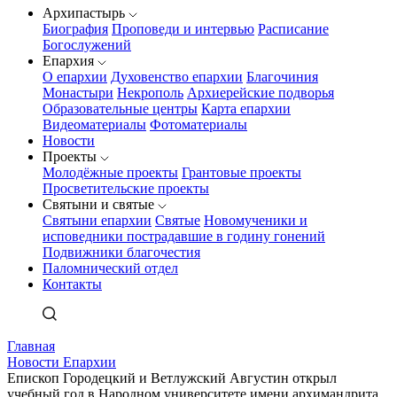
Архипастырь
Биография
Проповеди и интервью
Расписание
Богослужений
Епархия
О епархии
Духовенство епархии
Благочиния
Монастыри
Некрополь
Архиерейские подворья
Образовательные центры
Карта епархии
Видеоматериалы
Фотоматериалы
Новости
Проекты
Молодёжные проекты
Грантовые проекты
Просветительские проекты
Святыни и святые
Святыни епархии
Святые
Новомученики и
исповедники пострадавшие в годину гонений
Подвижники благочестия
Паломнический отдел
Контакты
Главная
Новости Епархии
Епископ Городецкий и Ветлужский Августин открыл
учебный год в Народном университете имени архимандрита