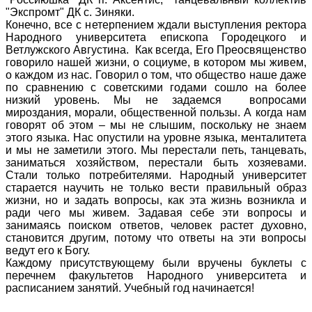
"Экспромт" ДК с. Зиняки.
Конечно, все с нетерпением ждали выступления ректора
Народного университета епископа Городецкого и
Ветлужского Августина. Как всегда, Его Преосвященство
говорило нашей жизни, о социуме, в котором мы живем,
о каждом из нас. Говорил о том, что общество наше даже
по сравнению с советскими годами сошло на более
низкий уровень. Мы не задаемся вопросами
мироздания, морали, общественной пользы. А когда нам
говорят об этом – мы не слышим, поскольку не знаем
этого языка. Нас опустили на уровне языка, менталитета
и мы не заметили этого. Мы перестали петь, танцевать,
заниматься хозяйством, перестали быть хозяевами.
Стали только потребителями. Народный университет
старается научить не только вести правильный образ
жизни, но и задать вопросы, как эта жизнь возникла и
ради чего мы живем. Задавая себе эти вопросы и
занимаясь поиском ответов, человек растет духовно,
становится другим, потому что ответы на эти вопросы
ведут его к Богу.
Каждому присутствующему были вручены буклеты с
перечнем факультетов Народного университета и
расписанием занятий. Учебный год начинается!