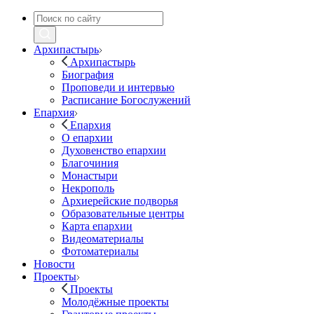
Архипастырь
Архипастырь
Биография
Проповеди и интервью
Расписание Богослужений
Епархия
Епархия
О епархии
Духовенство епархии
Благочиния
Монастыри
Некрополь
Архиерейские подворья
Образовательные центры
Карта епархии
Видеоматериалы
Фотоматериалы
Новости
Проекты
Проекты
Молодёжные проекты