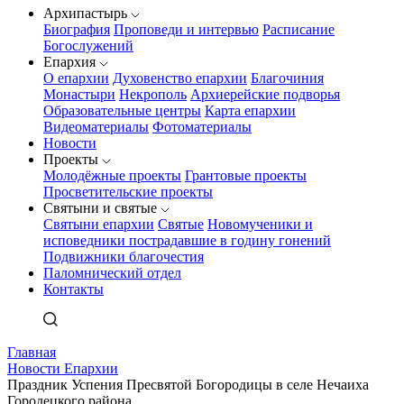
Архипастырь
Биография
Проповеди и интервью
Расписание
Богослужений
Епархия
О епархии
Духовенство епархии
Благочиния
Монастыри
Некрополь
Архиерейские подворья
Образовательные центры
Карта епархии
Видеоматериалы
Фотоматериалы
Новости
Проекты
Молодёжные проекты
Грантовые проекты
Просветительские проекты
Святыни и святые
Святыни епархии
Святые
Новомученики и
исповедники пострадавшие в годину гонений
Подвижники благочестия
Паломнический отдел
Контакты
Главная
Новости Епархии
Праздник Успения Пресвятой Богородицы в селе Нечаиха
Городецкого района