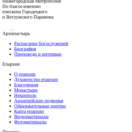
Нижегородская Митрополия
По благословению
епископа Городецкого
и Ветлужского Парамона
Архипастырь
Расписание Богослужений
Биография
Проповеди и интервью
Епархия
О епархии
Духовенство епархии
Благочиния
Монастыри
Некрополь
Архиерейские подворья
Образовательные центры
Карта епархии
Видеоматериалы
Фотоматериалы
Проекты