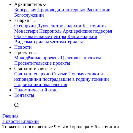
Архипастырь
Биография
Проповеди и интервью
Расписание
Богослужений
Епархия
О епархии
Духовенство епархии
Благочиния
Монастыри
Некрополь
Архиерейские подворья
Образовательные центры
Карта епархии
Видеоматериалы
Фотоматериалы
Новости
Проекты
Молодёжные проекты
Грантовые проекты
Просветительские проекты
Святыни и святые
Святыни епархии
Святые
Новомученики и
исповедники пострадавшие в годину гонений
Подвижники благочестия
Паломнический отдел
Контакты
Главная
Новости Епархии
Торжества посвященные 9 мая в Городецком благочинии