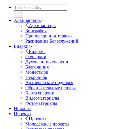
Архипастырь
Архипастырь
Биография
Проповеди и интервью
Расписание Богослужений
Епархия
Епархия
О епархии
Духовенство епархии
Благочиния
Монастыри
Некрополь
Архиерейские подворья
Образовательные центры
Карта епархии
Видеоматериалы
Фотоматериалы
Новости
Проекты
Проекты
Молодёжные проекты