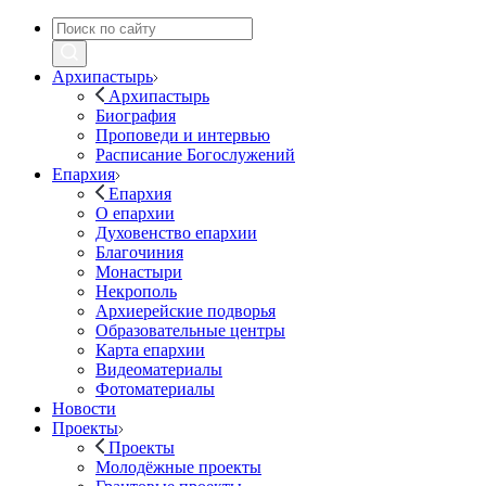
Архипастырь
Архипастырь
Биография
Проповеди и интервью
Расписание Богослужений
Епархия
Епархия
О епархии
Духовенство епархии
Благочиния
Монастыри
Некрополь
Архиерейские подворья
Образовательные центры
Карта епархии
Видеоматериалы
Фотоматериалы
Новости
Проекты
Проекты
Молодёжные проекты