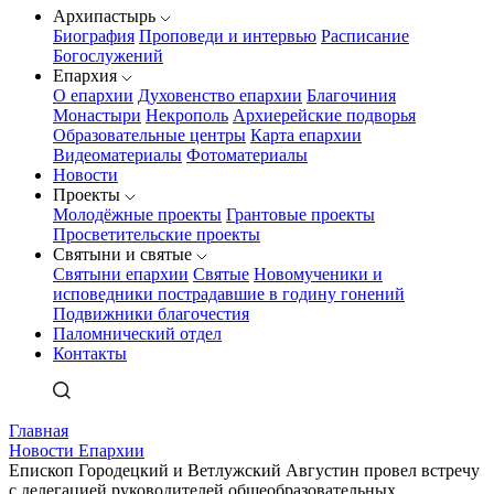
Архипастырь
Биография
Проповеди и интервью
Расписание
Богослужений
Епархия
О епархии
Духовенство епархии
Благочиния
Монастыри
Некрополь
Архиерейские подворья
Образовательные центры
Карта епархии
Видеоматериалы
Фотоматериалы
Новости
Проекты
Молодёжные проекты
Грантовые проекты
Просветительские проекты
Святыни и святые
Святыни епархии
Святые
Новомученики и
исповедники пострадавшие в годину гонений
Подвижники благочестия
Паломнический отдел
Контакты
Главная
Новости Епархии
Епископ Городецкий и Ветлужский Августин провел встречу
с делегацией руководителей общеобразовательных