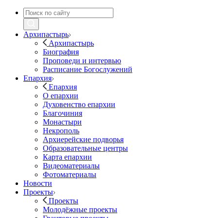
Архипастырь
Архипастырь
Биография
Проповеди и интервью
Расписание Богослужений
Епархия
Епархия
О епархии
Духовенство епархии
Благочиния
Монастыри
Некрополь
Архиерейские подворья
Образовательные центры
Карта епархии
Видеоматериалы
Фотоматериалы
Новости
Проекты
Проекты
Молодёжные проекты