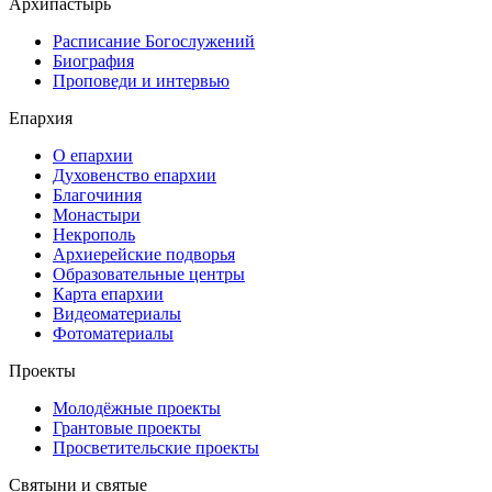
Архипастырь
Расписание Богослужений
Биография
Проповеди и интервью
Епархия
О епархии
Духовенство епархии
Благочиния
Монастыри
Некрополь
Архиерейские подворья
Образовательные центры
Карта епархии
Видеоматериалы
Фотоматериалы
Проекты
Молодёжные проекты
Грантовые проекты
Просветительские проекты
Святыни и святые