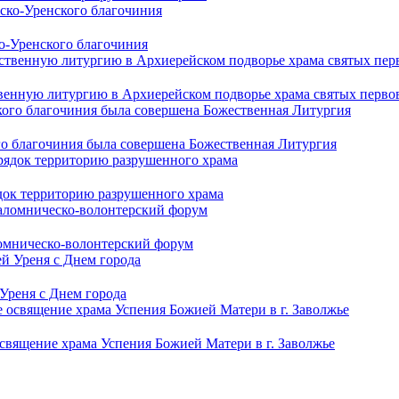
о-Уренского благочиния
нную литургию в Архиерейском подворье храма святых первове
го благочиния была совершена Божественная Литургия
ядок территорию разрушенного храма
омническо-волонтерский форум
Уреня с Днем города
вящение храма Успения Божией Матери в г. Заволжье