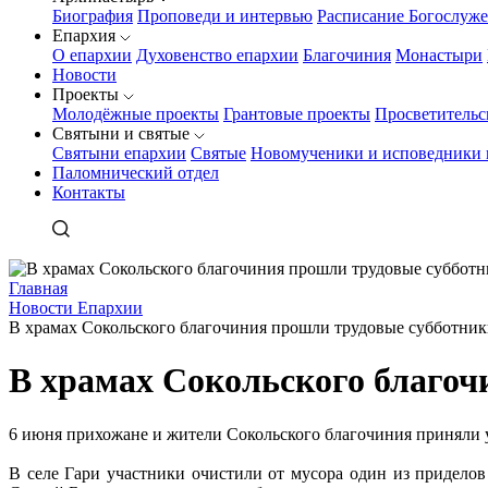
Биография
Проповеди и интервью
Расписание Богослуж
Епархия
О епархии
Духовенство епархии
Благочиния
Монастыри
Новости
Проекты
Молодёжные проекты
Грантовые проекты
Просветительс
Святыни и святые
Святыни епархии
Святые
Новомученики и исповедники 
Паломнический отдел
Контакты
Главная
Новости Епархии
В храмах Сокольского благочиния прошли трудовые субботни
В храмах Сокольского благоч
6 июня прихожане и жители Сокольского благочиния приняли у
В селе Гари участники очистили от мусора один из приделов