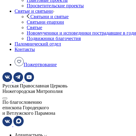
Грантовые проекты
Просветительские проекты
Святые и святыни
Святыни и святые
Святыни епархии
Святые
Новомученики и исповедники пострадавшие в год
Подвижники благочестия
Паломнический отдел
Контакты
Пожертвование
Русская Православная Церковь
Нижегородская Митрополия
По благословению
епископа Городецкого
и Ветлужского Парамона
Архипастырь