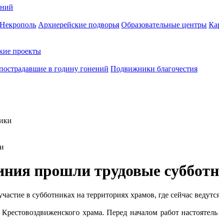
ений
Некрополь
Архиерейские подворья
Образовательные центры
Ка
кие проекты
пострадавшие в годину гонений
Подвижники благочестия
ки
иния прошли трудовые суббот
частие в субботниках на территориях храмов, где сейчас ведутс
 Крестовоздвиженского храма. Перед началом работ настоятель 