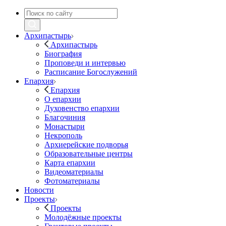
Архипастырь
Архипастырь
Биография
Проповеди и интервью
Расписание Богослужений
Епархия
Епархия
О епархии
Духовенство епархии
Благочиния
Монастыри
Некрополь
Архиерейские подворья
Образовательные центры
Карта епархии
Видеоматериалы
Фотоматериалы
Новости
Проекты
Проекты
Молодёжные проекты