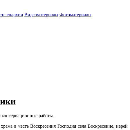
рта епархии
Видеоматериалы
Фотоматериалы
ники
я консервационные работы.
храма в честь Воскресения Господня села Воскресение, иерей