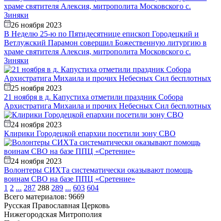
26 ноября 2023
В Неделю 25-ю по Пятидесятнице епископ Городецкий и
Ветлужский Парамон совершил Божественную литургию в
храме святителя Алексия, митрополита Московского с.
Зиняки
25 ноября 2023
21 ноября в д. Капустиха отметили праздник Собора
Архистратига Михаила и прочих Небесных Сил бесплотных
24 ноября 2023
Клирики Городецкой епархии посетили зону СВО
24 ноября 2023
Волонтеры СИХТа систематически оказывают помощь
воинам СВО на базе ППЦ «Сретение»
1
2
...
287
288
289
...
603
604
Всего материалов: 9669
Русская Православная Церковь
Нижегородская Митрополия