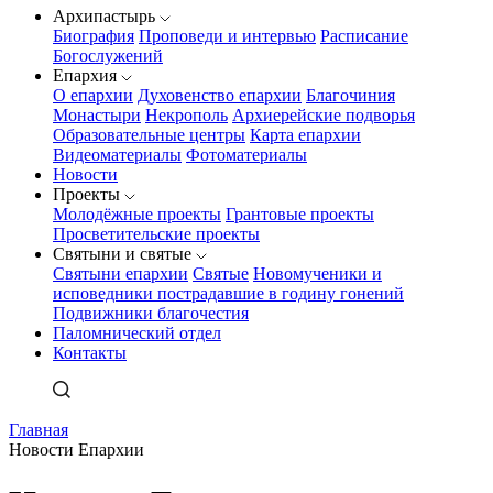
Архипастырь
Биография
Проповеди и интервью
Расписание
Богослужений
Епархия
О епархии
Духовенство епархии
Благочиния
Монастыри
Некрополь
Архиерейские подворья
Образовательные центры
Карта епархии
Видеоматериалы
Фотоматериалы
Новости
Проекты
Молодёжные проекты
Грантовые проекты
Просветительские проекты
Святыни и святые
Святыни епархии
Святые
Новомученики и
исповедники пострадавшие в годину гонений
Подвижники благочестия
Паломнический отдел
Контакты
Главная
Новости Епархии