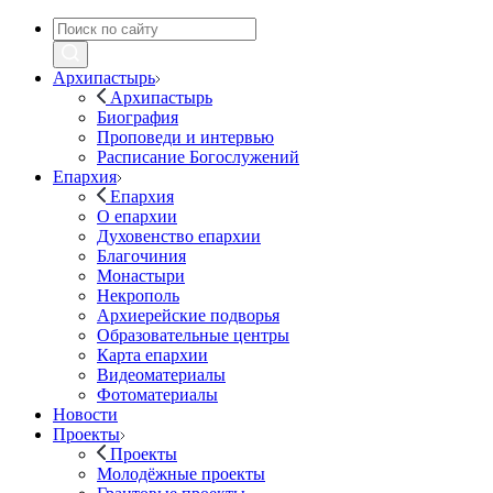
Архипастырь
Архипастырь
Биография
Проповеди и интервью
Расписание Богослужений
Епархия
Епархия
О епархии
Духовенство епархии
Благочиния
Монастыри
Некрополь
Архиерейские подворья
Образовательные центры
Карта епархии
Видеоматериалы
Фотоматериалы
Новости
Проекты
Проекты
Молодёжные проекты