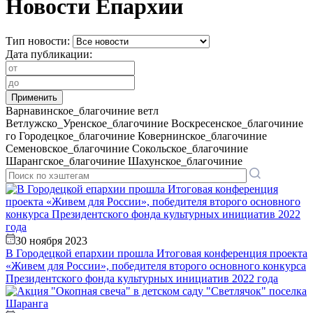
Новости Епархии
Тип новости:
Дата публикации:
Варнавинское_благочиние
ветл
Ветлужско_Уренское_благочиние
Воскресенское_благочиние
го
Городецкое_благочиние
Ковернинское_благочиние
Семеновское_благочиние
Сокольское_благочиние
Шарангское_благочиние
Шахунское_благочиние
30 ноября 2023
В Городецкой епархии прошла Итоговая конференция проекта
«Живем для России», победителя второго основного конкурса
Президентского фонда культурных инициатив 2022 года