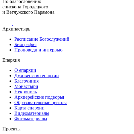
По благословению
епископа Городецкого
и Ветлужского Парамона
Архипастырь
Расписание Богослужений
Биография
Проповеди и интервью
Епархия
О епархии
Духовенство епархии
Благочиния
Монастыри
Некрополь
Архиерейские подворья
Образовательные центры
Карта епархии
Видеоматериалы
Фотоматериалы
Проекты