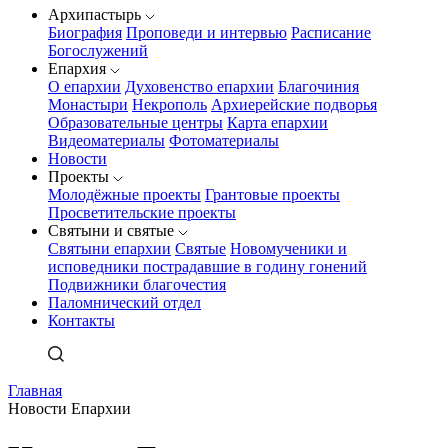
Архипастырь
Биография
Проповеди и интервью
Расписание
Богослужений
Епархия
О епархии
Духовенство епархии
Благочиния
Монастыри
Некрополь
Архиерейские подворья
Образовательные центры
Карта епархии
Видеоматериалы
Фотоматериалы
Новости
Проекты
Молодёжные проекты
Грантовые проекты
Просветительские проекты
Святыни и святые
Святыни епархии
Святые
Новомученики и
исповедники пострадавшие в годину гонений
Подвижники благочестия
Паломнический отдел
Контакты
Главная
Новости Епархии