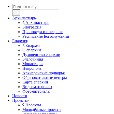
Архипастырь
Архипастырь
Биография
Проповеди и интервью
Расписание Богослужений
Епархия
Епархия
О епархии
Духовенство епархии
Благочиния
Монастыри
Некрополь
Архиерейские подворья
Образовательные центры
Карта епархии
Видеоматериалы
Фотоматериалы
Новости
Проекты
Проекты
Молодёжные проекты