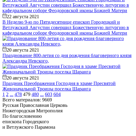
22 августа 2021
В Неделю 9-ю по Пятидесятнице епископ Городецкий и
Ветлужский Августин совершил Божественную литургию в
кафедральном соборе Феодоровской иконы Божией Матери
20 августа 2021
Празднование 800-летия со дня рождения благоверного князя
Александра Невского,
20 августа 2021
Праздник Преображения Господня в храме Пресвятой
Живоначальной Троицы поселка Шаранга
1
2
...
478
479
480
...
603
604
Всего материалов: 9669
Русская Православная Церковь
Нижегородская Митрополия
По благословению
епископа Городецкого
и Ветлужского Парамона