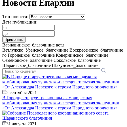
Новости Епархии
Тип новости:
Дата публикации:
Варнавинское_благочиние
ветл
Ветлужско_Уренское_благочиние
Воскресенское_благочиние
го
Городецкое_благочиние
Ковернинское_благочиние
Семеновское_благочиние
Сокольское_благочиние
Шарангское_благочиние
Шахунское_благочиние
2 сентября 2021
В Городце стартует региональная молодежная
комбинированная туристско-исследовательская экспедиции
«От Александра Невского к героям Народного ополчения»
31 августа 2021