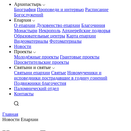
Архипастырь
Биография
Проповеди и интервью
Расписание
Богослужений
Епархия
О епархии
Духовенство епархии
Благочиния
Монастыри
Некрополь
Архиерейские подворья
Образовательные центры
Карта епархии
Видеоматериалы
Фотоматериалы
Новости
Проекты
Молодёжные проекты
Грантовые проекты
Просветительские проекты
Святыни и святые
Святыни епархии
Святые
Новомученики и
исповедники пострадавшие в годину гонений
Подвижники благочестия
Паломнический отдел
Контакты
Главная
Новости Епархии