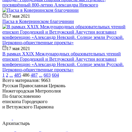
посвящённый 800-летию Александра Невского
17 мая 2021
Пасха в Ковернинском благочинии
17 мая 2021
В рамках XXIX Международных образовательных чтений
епископ Городецкий и Ветлужский Августин возглавил
конференцию «Александр Невский. Солнце земли Русской.
Церковно-общественные проекты»
1
2
...
485
486
487
...
603
604
Всего материалов: 9663
Русская Православная Церковь
Нижегородская Митрополия
По благословению
епископа Городецкого
и Ветлужского Парамона
Архипастырь