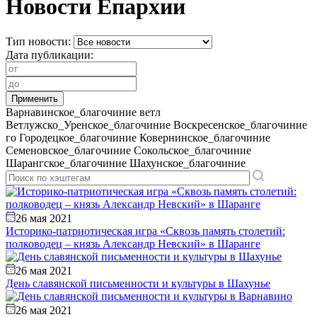
Новости Епархии
Тип новости:
Дата публикации:
Варнавинское_благочиние
ветл
Ветлужско_Уренское_благочиние
Воскресенское_благочиние
го
Городецкое_благочиние
Ковернинское_благочиние
Семеновское_благочиние
Сокольское_благочиние
Шарангское_благочиние
Шахунское_благочиние
26 мая 2021
Историко-патриотическая игра «Сквозь память столетий:
полководец – князь Александр Невский» в Шаранге
26 мая 2021
День славянской письменности и культуры в Шахунье
26 мая 2021