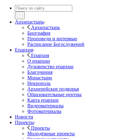
Архипастырь
Архипастырь
Биография
Проповеди и интервью
Расписание Богослужений
Епархия
Епархия
О епархии
Духовенство епархии
Благочиния
Монастыри
Некрополь
Архиерейские подворья
Образовательные центры
Карта епархии
Видеоматериалы
Фотоматериалы
Новости
Проекты
Проекты
Молодёжные проекты