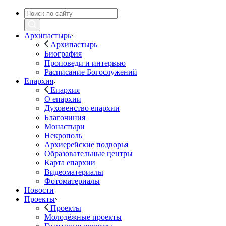
Архипастырь
Архипастырь
Биография
Проповеди и интервью
Расписание Богослужений
Епархия
Епархия
О епархии
Духовенство епархии
Благочиния
Монастыри
Некрополь
Архиерейские подворья
Образовательные центры
Карта епархии
Видеоматериалы
Фотоматериалы
Новости
Проекты
Проекты
Молодёжные проекты