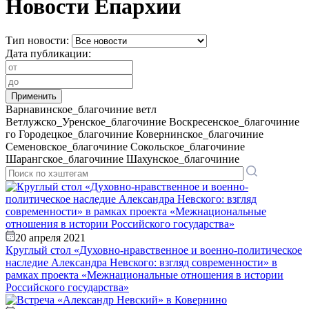
Новости Епархии
Тип новости:
Дата публикации:
Варнавинское_благочиние
ветл
Ветлужско_Уренское_благочиние
Воскресенское_благочиние
го
Городецкое_благочиние
Ковернинское_благочиние
Семеновское_благочиние
Сокольское_благочиние
Шарангское_благочиние
Шахунское_благочиние
20 апреля 2021
Круглый стол «Духовно-нравственное и военно-политическое
наследие Александра Невского: взгляд современности» в
рамках проекта «Межнациональные отношения в истории
Российского государства»