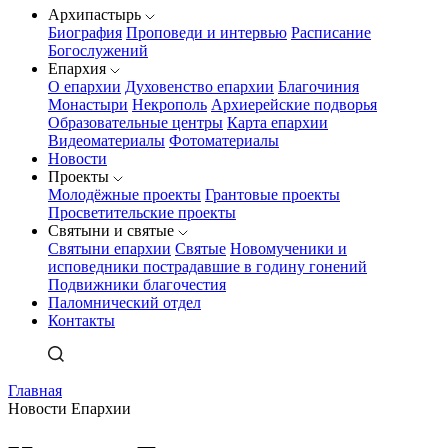
Архипастырь
Биография
Проповеди и интервью
Расписание
Богослужений
Епархия
О епархии
Духовенство епархии
Благочиния
Монастыри
Некрополь
Архиерейские подворья
Образовательные центры
Карта епархии
Видеоматериалы
Фотоматериалы
Новости
Проекты
Молодёжные проекты
Грантовые проекты
Просветительские проекты
Святыни и святые
Святыни епархии
Святые
Новомученики и
исповедники пострадавшие в годину гонений
Подвижники благочестия
Паломнический отдел
Контакты
Главная
Новости Епархии