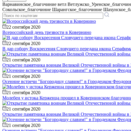
Варнавинское_благочиние
ветл
Ветлужско_Уренское_благочин
Сокольское_благочиние
Шарангское_благочиние
Шахунское_б
22 сентября 2020
Всероссийский день трезвости в Ковернино
22 сентября 2020
В дар собору Воскресения Словущего передана икона Серафим
21 сентября 2020
Открытие памятника воинам Великой Отечественной войны в 
21 сентября 2020
Осенние встречи "Богородицу славим!" в Городецком Феодоро
21 сентября 2020
Молебен у истока Керженца прошел в Ковернинском благочин
21 сентября 2020
Открытие памятника воинам Великой Отечественной войны в 
21 сентября 2020
Осенние встречи "Богородицу славим!" в Городецком Феодоро