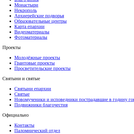
Монастыри
Некрополь
Архиерейские подворья
Образовательные центры
Карта епархии
Видеоматериалы
Фотоматериалы
Проекты
Молодёжные проекты
Грантовые проекты
Просветительские проекты
Святыни и святые
Святыни епархии
Святые
Новомученики и исповедники пострадавшие в годину г
Подвижники благочестия
Официально
Контакты
Паломнический отдел