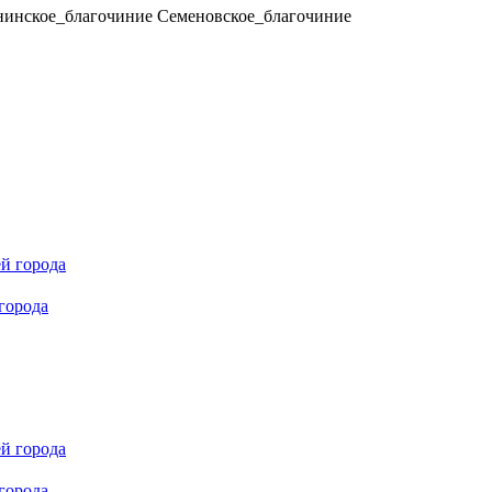
нинское_благочиние
Семеновское_благочиние
города
города