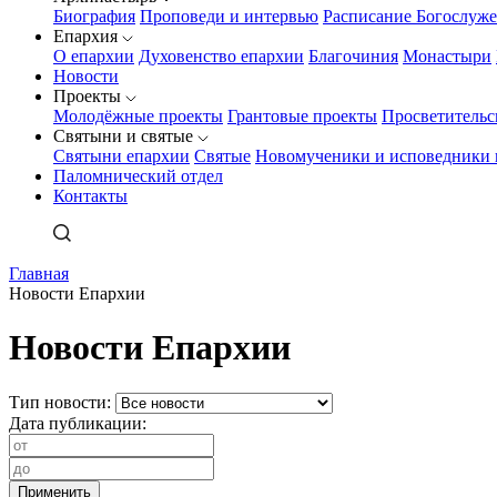
Биография
Проповеди и интервью
Расписание Богослуж
Епархия
О епархии
Духовенство епархии
Благочиния
Монастыри
Новости
Проекты
Молодёжные проекты
Грантовые проекты
Просветительс
Святыни и святые
Святыни епархии
Святые
Новомученики и исповедники 
Паломнический отдел
Контакты
Главная
Новости Епархии
Новости Епархии
Тип новости:
Дата публикации: