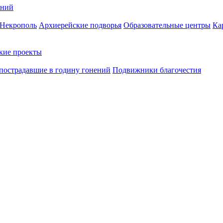
ений
Некрополь
Архиерейские подворья
Образовательные центры
Ка
кие проекты
пострадавшие в годину гонений
Подвижники благочестия