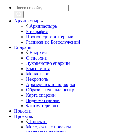
Архипастырь
Архипастырь
Биография
Проповеди и интервью
Расписание Богослужений
Епархия
Епархия
О епархии
Духовенство епархии
Благочиния
Монастыри
Некрополь
Архиерейские подворья
Образовательные центры
Карта епархии
Видеоматериалы
Фотоматериалы
Новости
Проекты
Проекты
Молодёжные проекты