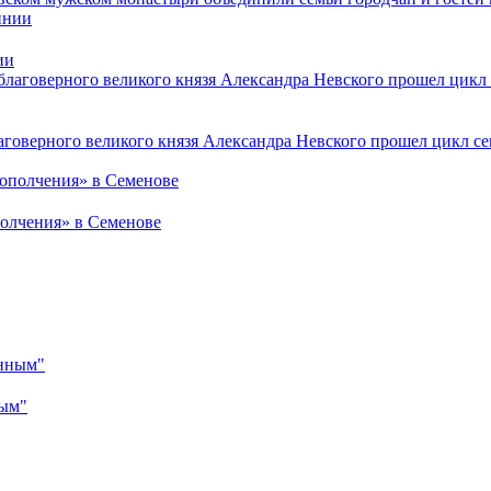
ии
лаговерного великого князя Александра Невского прошел цикл
полчения» в Семенове
ным"