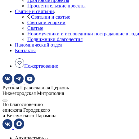
Грантовые проекты
Просветительские проекты
Святые и святыни
Святыни и святые
Святыни епархии
Святые
Новомученики и исповедники пострадавшие в год
Подвижники благочестия
Паломнический отдел
Контакты
Пожертвование
Русская Православная Церковь
Нижегородская Митрополия
По благословению
епископа Городецкого
и Ветлужского Парамона
Архипастырь