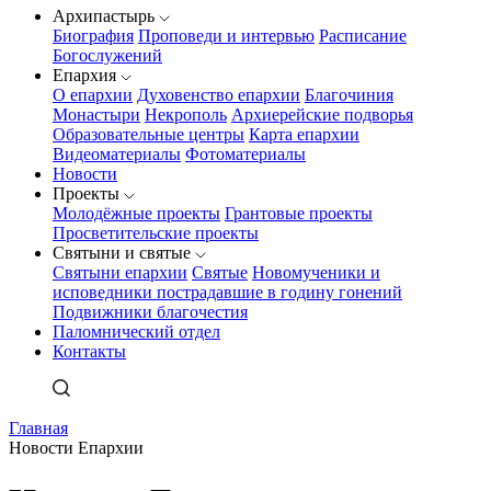
Архипастырь
Биография
Проповеди и интервью
Расписание
Богослужений
Епархия
О епархии
Духовенство епархии
Благочиния
Монастыри
Некрополь
Архиерейские подворья
Образовательные центры
Карта епархии
Видеоматериалы
Фотоматериалы
Новости
Проекты
Молодёжные проекты
Грантовые проекты
Просветительские проекты
Святыни и святые
Святыни епархии
Святые
Новомученики и
исповедники пострадавшие в годину гонений
Подвижники благочестия
Паломнический отдел
Контакты
Главная
Новости Епархии