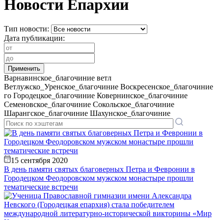
Новости Епархии
Тип новости:
Дата публикации:
Варнавинское_благочиние
ветл
Ветлужско_Уренское_благочиние
Воскресенское_благочиние
го
Городецкое_благочиние
Ковернинское_благочиние
Семеновское_благочиние
Сокольское_благочиние
Шарангское_благочиние
Шахунское_благочиние
15 сентября 2020
В день памяти святых благоверных Петра и Февронии в
Городецком Феодоровском мужском монастыре прошли
тематические встречи