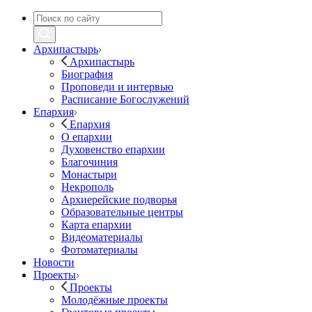
Архипастырь
Архипастырь
Биография
Проповеди и интервью
Расписание Богослужений
Епархия
Епархия
О епархии
Духовенство епархии
Благочиния
Монастыри
Некрополь
Архиерейские подворья
Образовательные центры
Карта епархии
Видеоматериалы
Фотоматериалы
Новости
Проекты
Проекты
Молодёжные проекты