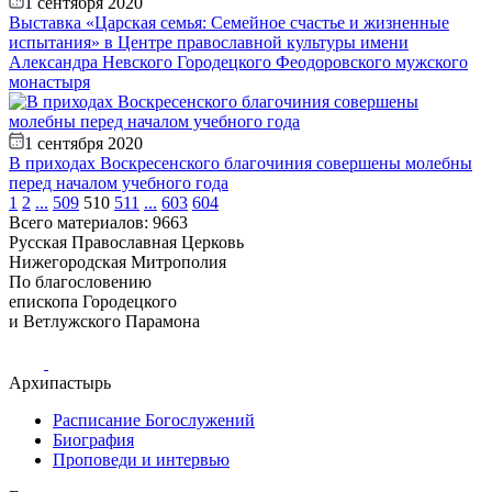
1 сентября 2020
Выставка «Царская семья: Семейное счастье и жизненные
испытания» в Центре православной культуры имени
Александра Невского Городецкого Феодоровского мужского
монастыря
1 сентября 2020
В приходах Воскресенского благочиния совершены молебны
перед началом учебного года
1
2
...
509
510
511
...
603
604
Всего материалов: 9663
Русская Православная Церковь
Нижегородская Митрополия
По благословению
епископа Городецкого
и Ветлужского Парамона
Архипастырь
Расписание Богослужений
Биография
Проповеди и интервью