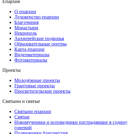
Епархия
О епархии
Духовенство епархии
Благочиния
Монастыри
Некрополь
Архиерейские подворья
Образовательные центры
Карта епархии
Видеоматериалы
Фотоматериалы
Проекты
Молодёжные проекты
Грантовые проекты
Просветительские проекты
Святыни и святые
Святыни епархии
Святые
Новомученики и исповедники пострадавшие в годину
гонений
Подвижники благочестия