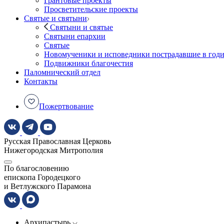
Грантовые проекты
Просветительские проекты
Святые и святыни
Святыни и святые
Святыни епархии
Святые
Новомученики и исповедники пострадавшие в год
Подвижники благочестия
Паломнический отдел
Контакты
Пожертвование
Русская Православная Церковь
Нижегородская Митрополия
По благословению
епископа Городецкого
и Ветлужского Парамона
Архипастырь