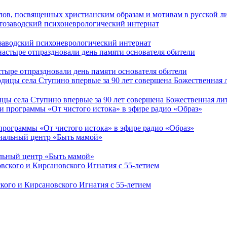
лов, посвященных христианским образам и мотивам в русской л
заводский психоневрологический интернат
ыре отпраздновали день памяти основателя обители
цы села Ступино впервые за 90 лет совершена Божественная ли
 программы «От чистого истока» в эфире радио «Образ»
льный центр «Быть мамой»
кого и Кирсановского Игнатия с 55-летием