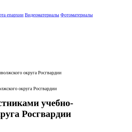
рта епархии
Видеоматериалы
Фотоматериалы
лжского округа Росгвардии
стниками учебно-
круга Росгвардии