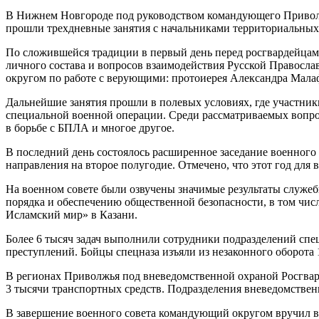
В Нижнем Новгороде под руководством командующего Приволж
прошли трехдневные занятия с начальниками территориальных
По сложившейся традиции в первый день перед росгвардейцам
личного состава и вопросов взаимодействия Русской Правосл
округом по работе с верующими: протоиерея Александра Малафе
Дальнейшие занятия прошли в полевых условиях, где участник
специальной военной операции. Среди рассматриваемых вопро
в борьбе с БПЛА и многое другое.
В последний день состоялось расширенное заседание военного 
направления на второе полугодие. Отмечено, что этот год для
На военном совете были озвучены значимые результаты служебн
порядка и обеспечению общественной безопасности, в том чи
Исламский мир» в Казани.
Более 6 тысяч задач выполнили сотрудники подразделений спе
преступлений. Бойцы спецназа изъяли из незаконного оборота 
В регионах Приволжья под вневедомственной охраной Росгвард
3 тысячи транспортных средств. Подразделения вневедомствен
В завершение военного совета командующий округом вручил во