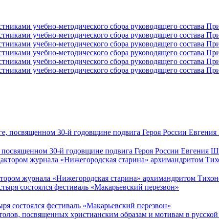
, посвященном 30-й годовщине подвига Героя России Евгения 
актором журнала «Нижегородская старина» архимандритом Тихон
ыря состоялся фестиваль «Макарьевский перезвон»